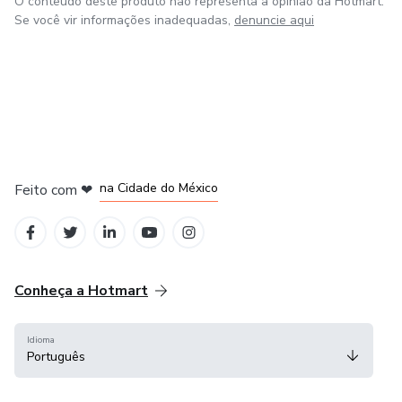
O conteúdo deste produto não representa a opinião da Hotmart.
Se você vir informações inadequadas,
denuncie aqui
em Bogotá
em Amsterdam
em Madrid
na Cidade do México
Feito com
❤
em Belo Horizonte
Conheça a Hotmart
Idioma
Português