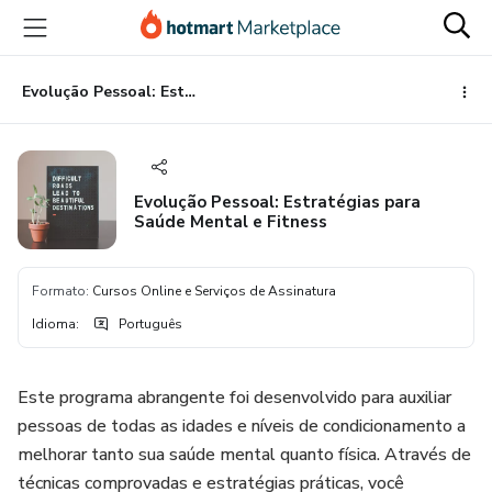
Ir
Ir
Ir
para
para
para
o
o
o
conteúdo
pagamento
rodapé
Evolução Pessoal: Estratégias para Saúde Mental e Fitness
principal
Evolução Pessoal: Estratégias para
Saúde Mental e Fitness
Formato
:
Cursos Online e Serviços de Assinatura
Idioma
:
Português
Este programa abrangente foi desenvolvido para auxiliar
pessoas de todas as idades e níveis de condicionamento a
melhorar tanto sua saúde mental quanto física. Através de
técnicas comprovadas e estratégias práticas, você