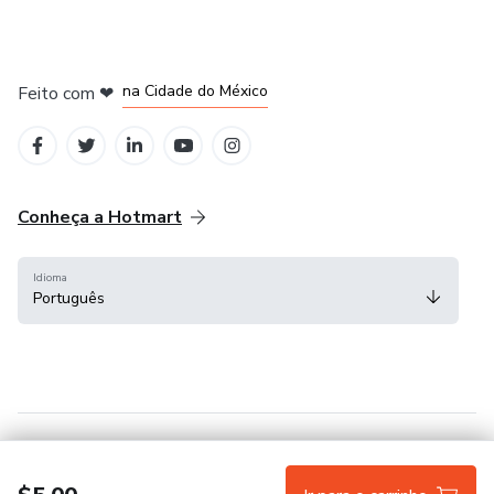
em Bogotá
em Amsterdam
em Madrid
na Cidade do México
Feito com
❤
em Belo Horizonte
Conheça a Hotmart
Idioma
Português
Central de ajuda
Termos
Privacidade
Cookies