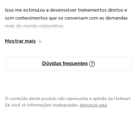
Isso me estimulou a desenvolver treinamentos diretos e
com conhecimentos que se conversam com as demandas
reais do mundo corporativo.
Mostrar mais
Peço que confie nesse processo e mergulhe nos cursos
comigo.
Dúvidas frequentes
O conteúdo deste produto não representa a opinião da Hotmart.
Se você vir informações inadequadas,
denuncie aqui