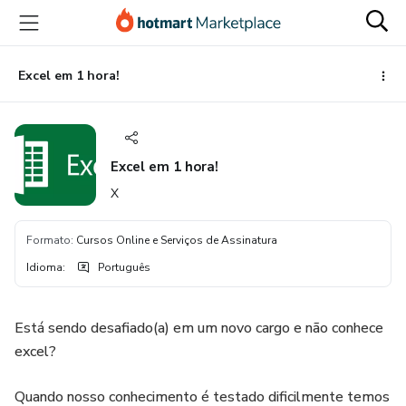
Ir
Ir
Ir
para
para
para
o
o
o
conteúdo
pagamento
rodapé
Excel em 1 hora!
principal
Excel em 1 hora!
X
Formato
:
Cursos Online e Serviços de Assinatura
Idioma
:
Português
Está sendo desafiado(a) em um novo cargo e não conhece
excel?
Quando nosso conhecimento é testado dificilmente temos