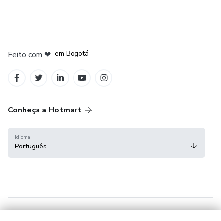
em Amsterdam
em Madrid
em Bogotá
Feito com
❤
em Belo Horizonte
na Cidade do México
Conheça a Hotmart
Idioma
Português