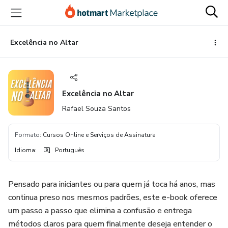
Ir
Ir
Ir
para
para
para
o
o
o
conteúdo
pagamento
rodapé
Excelência no Altar
principal
Excelência no Altar
Rafael Souza Santos
Formato
:
Cursos Online e Serviços de Assinatura
Idioma
:
Português
Pensado para iniciantes ou para quem já toca há anos, mas
continua preso nos mesmos padrões, este e-book oferece
um passo a passo que elimina a confusão e entrega
métodos claros para quem finalmente deseja entender o