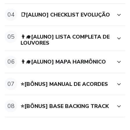
04
📑[ALUNO] CHECKLIST EVOLUÇÃO
05
👨‍🎓[ALUNO] LISTA COMPLETA DE
LOUVORES
06
👨‍🎓[ALUNO] MAPA HARMÔNICO
07
⭐[BÔNUS] MANUAL DE ACORDES
08
⭐[BÔNUS] BASE BACKING TRACK