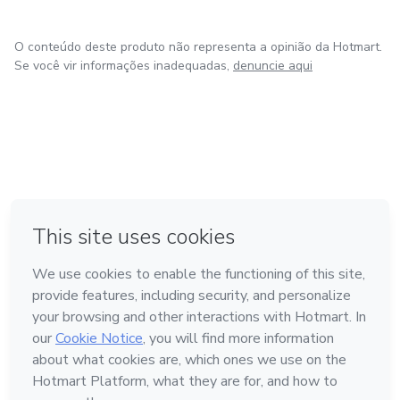
O conteúdo deste produto não representa a opinião da Hotmart.
Se você vir informações inadequadas,
denuncie aqui
em Bogotá
em Amsterdam
em Madrid
na Cidade do México
Feito com
❤
em Belo Horizonte
Conheça a Hotmart
Idioma