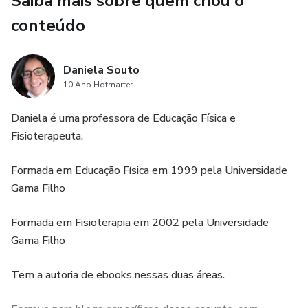
Saiba mais sobre quem criou o
Modelos práticos de prescrição e acompanhamento
conteúdo
presencial ou online;
Princípios éticos e profissionais para quem atua com o
Daniela Souto
público feminino;
10 Ano Hotmarter
Daniela é uma professora de Educação Física e
20 planos de Exercícios para vários objetivos
Fisioterapeuta.
E + de 800 vídeos com exemplos de exercícios para
Formada em Educação Física em 1999 pela Universidade
diferentes objetivos e perfis.
Gama Filho
🎯 Para quem é este material:
Formada em Fisioterapia em 2002 pela Universidade
Gama Filho
Profissionais e estudantes de Educação Física, Fisioterapia
e áreas do movimento que desejam se destacar ao
Tem a autoria de ebooks nessas duas áreas.
entender profundamente o corpo feminino.