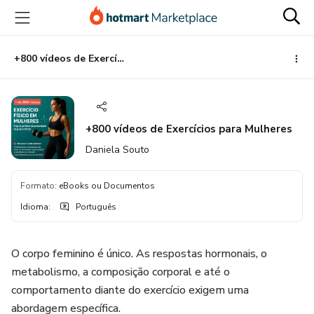
Ir
Ir
Ir
para
para
para
o
o
o
conteúdo
pagamento
rodapé
+800 vídeos de Exercícios para Mulheres
principal
+800 vídeos de Exercícios para Mulheres
Daniela Souto
Formato
:
eBooks ou Documentos
Idioma
:
Português
O corpo feminino é único. As respostas hormonais, o
metabolismo, a composição corporal e até o
comportamento diante do exercício exigem uma
abordagem específica.