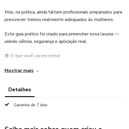
Mas, na prática, ainda faltam profissionais preparados para
prescrever treinos realmente adequados às mulheres.
Este guia prático foi criado para preencher essa lacuna —
unindo ciência, segurança e aplicação real.
📘 O que você vai encontrar:
Diretrizes atualizadas sobre o impacto dos hormônios no
Mostrar mais
desempenho e na recuperação;
Detalhes
Estratégias seguras para prescrição durante o ciclo
menstrual, gestação e menopausa;
Garantia de 7 dias
Orientações sobre como adaptar intensidade, volume e
tipo de treino para cada fase;