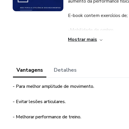
aumento da performance física
E-book contem exercícios de;
-Mobilidade de ombro
Mostrar mais
-Estabilidade escapular
-Mobilidade torácica
Vantagens
Detalhes
-Mobilidade de punho
- Para melhor amplitude de movimento.
-Mobilidade de quadril
- Evitar lesões articulares.
-Estabilidade de joelho
-Mobilidade de tornozelo
- Melhorar performance de treino.