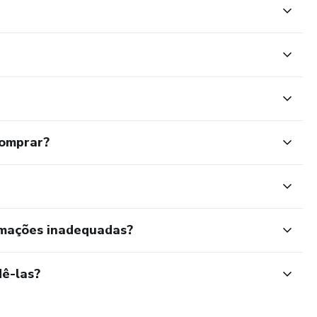
comprar?
rmações inadequadas?
ê-las?