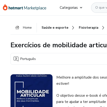
Ir
Ir
Ir
Categorias
para
para
para
o
o
o
conteúdo
pagamento
rodapé
Home
Saúde e esporte
Fisioterapia
principal
Exercícios de mobilidade articu
Português
Melhore a amplitude dos seus
estiver!
O objetivo desse e-book é ofe
para te ajudar a ter amplitud