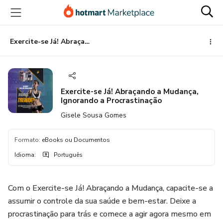
Ir
Ir
Ir
para
para
para
o
o
o
conteúdo
pagamento
rodapé
Exercite-se Já! Abraçando a Mudança, Ignorando a Procrastinação
principal
Exercite-se Já! Abraçando a Mudança,
Ignorando a Procrastinação
Gisele Sousa Gomes
Formato
:
eBooks ou Documentos
Idioma
:
Português
Com o Exercite-se Já! Abraçando a Mudança, capacite-se a
assumir o controle da sua saúde e bem-estar. Deixe a
procrastinação para trás e comece a agir agora mesmo em