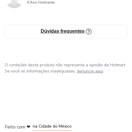
6 Ano Hotmarter
Dúvidas frequentes
O conteúdo deste produto não representa a opinião da Hotmart.
Se você vir informações inadequadas,
denuncie aqui
em Bogotá
em Amsterdam
em Madrid
na Cidade do México
Feito com
❤