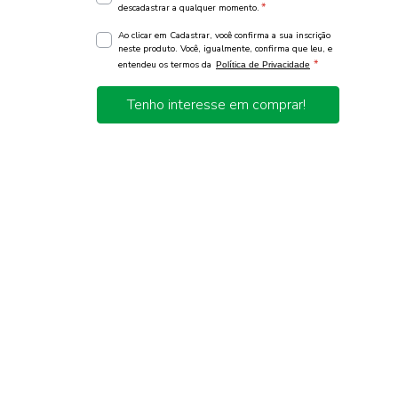
*
descadastrar a qualquer momento.
Ao clicar em Cadastrar, você confirma a sua inscrição
neste produto. Você, igualmente, confirma que leu, e
*
entendeu os termos da
Política de Privacidade
Tenho interesse em comprar!