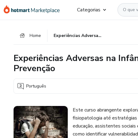
Ir
Ir
Ir
Categorias
para
para
para
o
o
o
conteúdo
pagamento
rodapé
Home
Experiências Adversas na Infância: Da Fisiopatologia à Prevenção
principal
Experiências Adversas na Infân
Prevenção
Português
Este curso abrangente explora
fisiopatologia até estratégias
educação, assistentes sociais
como identificar vulnerabilida