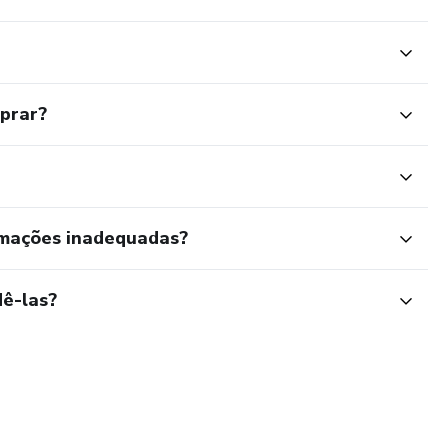
mprar?
rmações inadequadas?
ê-las?