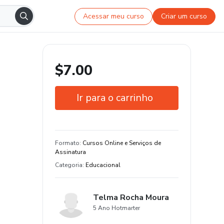
Acessar meu curso
Criar um curso
$7.00
Ir para o carrinho
Garantia de 7 dias
Estude do seu jeito e em qualquer
Formato
:
Cursos Online e Serviços de
dispositivo
Assinatura
Categoria
:
Educacional
Telma Rocha Moura
5 Ano Hotmarter