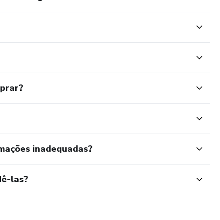
mprar?
rmações inadequadas?
ê-las?