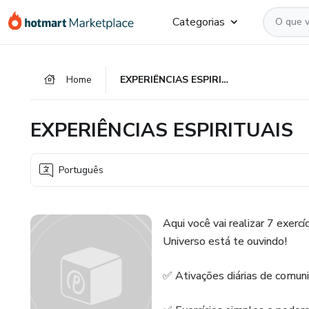
Ir
Ir
Ir
Categorias
para
para
para
o
o
o
conteúdo
pagamento
rodapé
Home
EXPERIÊNCIAS ESPIRITUAIS
principal
EXPERIÊNCIAS ESPIRITUAIS
Português
Aqui você vai realizar 7 exerc
Universo está te ouvindo!
✅ Ativações diárias de comun