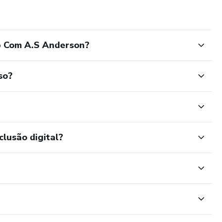
p Com A.S Anderson?
so?
clusão digital?