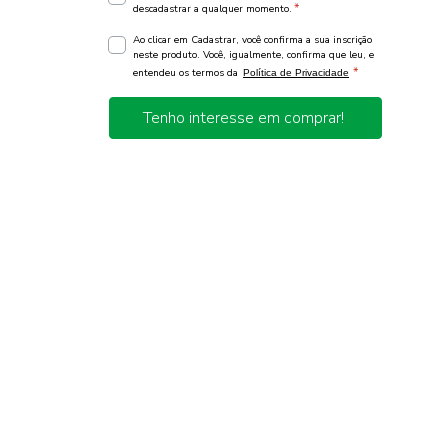
*
descadastrar a qualquer momento.
Ao clicar em Cadastrar, você confirma a sua inscrição
neste produto. Você, igualmente, confirma que leu, e
*
entendeu os termos da
Política de Privacidade
Tenho interesse em comprar!