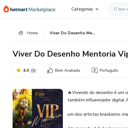
Ir
Ir
Ir
Categorias
para
para
para
o
o
o
conteúdo
pagamento
rodapé
Home
Viver Do Desenho Mentoria Vip Com A.S Anderson
principal
Viver Do Desenho Mentoria V
4.0
(
9
)
Bem Avaliado
Português
🔥Vivendo do desenho é um cur
também influenciador digital
um dos artistas brasileiros m