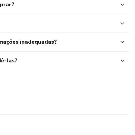
mprar?
rmações inadequadas?
ê-las?