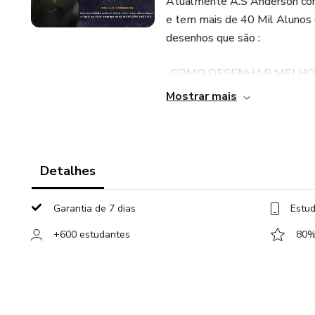
Atualmente A.S Anderson con
e tem mais de 40 Mil Alunos 
desenhos que são :
-COMO DESENHAR MELH
Mostrar mais
-FORMULA DESENHAR TU
Sendo eles um dos cursos mai
Detalhes
,ou seja, Com todo seu conhe
NOVO" sendo ele o primeiro 
Garantia de 7 dias
Estud
passo a passo o caminho para
+600 estudantes
80% 
Esse produto é para todas aq
dinheiro com isso e também p
pela plataforma HOTMART.