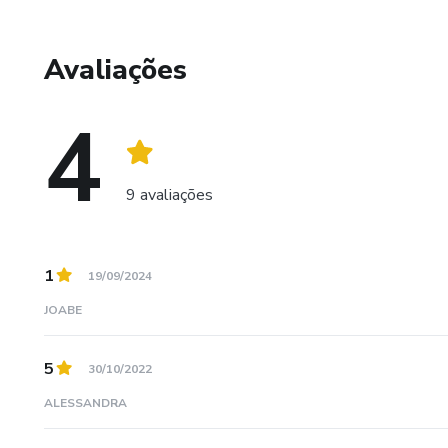
Avaliações
4
9 avaliações
1
19/09/2024
JOABE
5
30/10/2022
ALESSANDRA