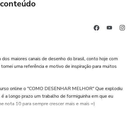
 conteúdo
amento para TURBINAR SUAS VENDAS 🔥
m dos maiores canais de desenho do brasil, conto hoje com
tornei uma referência e motivo de inspiração para muitos
iro curso online o "COMO DESENHAR MELHOR" Que explodiu
a é a longo prazo um trabalho de formiguinha em que eu
e nota 10 para sempre crescer mais e mais =)