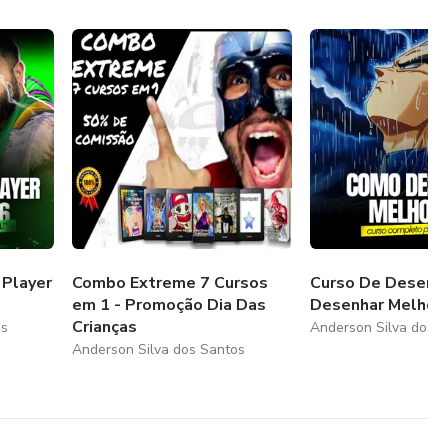
 Player
Combo Extreme 7 Cursos
Curso De Desenh
em 1 - Promoção Dia Das
Desenhar Melhor 
Crianças
os
Anderson Silva dos 
Anderson Silva dos Santos