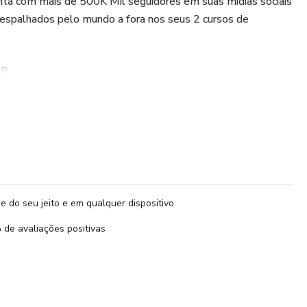
ta com mais de 500K Mil seguidores em suas mídias sociais
espalhados pelo mundo a fora nos seus 2 cursos de
OR
DO
s vendidos na plataforma hotmart
cimento durantes esses anos criou agora esse "CURSO
do BRASIL que tem como base ensinar do absoluto zero e
e do seu jeito e em qualquer dispositivo
 começar a ganhar dinheiro com seu desenho.
de avaliações positivas
uelas pessoas que gostam de desenhar e gostaria de ganhar
ara afiliados que trabalham vendendo cursos de desenho