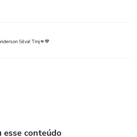
 anderson Silva! Tmj👊💙
u esse conteúdo