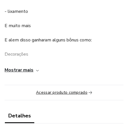
- lixamento
E muito mais
E alem disso ganharam alguns bônus como:
Decorações
Postiça sem gel
Mostrar mais
Cascata
Acessar produto comprado
Decoração com Fitilho
Encapsulamento
Detalhes