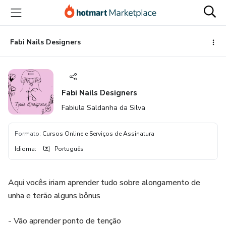
Ir
Ir
Ir
para
para
para
o
o
o
conteúdo
pagamento
rodapé
Fabi Nails Designers
principal
Fabi Nails Designers
Fabiula Saldanha da Silva
Formato
:
Cursos Online e Serviços de Assinatura
Idioma
:
Português
Aqui vocês iriam aprender tudo sobre alongamento de
unha e terão alguns bônus
- Vão aprender ponto de tenção