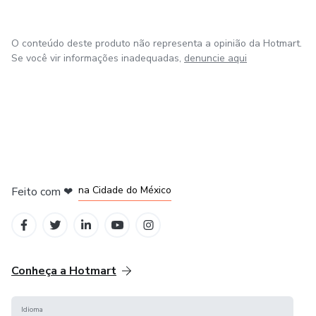
O conteúdo deste produto não representa a opinião da Hotmart.
Se você vir informações inadequadas,
denuncie aqui
em Bogotá
em Amsterdam
em Madrid
na Cidade do México
Feito com
❤
em Belo Horizonte
Conheça a Hotmart
Idioma