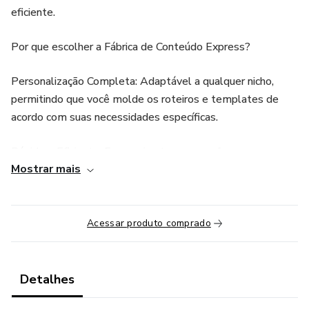
eficiente.
Por que escolher a Fábrica de Conteúdo Express?
Personalização Completa: Adaptável a qualquer nicho,
permitindo que você molde os roteiros e templates de
acordo com suas necessidades específicas.
Rápido e Eficiente: Economize tempo e esforço com uma
Mostrar mais
interface intuitiva que facilita a criação de conteúdo de
qualidade em poucos cliques.
Versatilidade: Seja para negócios de moda, tecnologia,
Acessar produto comprado
gastronomia ou qualquer outro setor, nossa ferramenta
oferece a flexibilidade que você precisa para se destacar.
Detalhes
Organização com Facilidade: Mantenha seu conteúdo