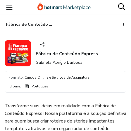
Ir
Ir
Ir
para
para
para
o
o
o
conteúdo
pagamento
rodapé
Fábrica de Conteúdo Express
principal
Fábrica de Conteúdo Express
Gabriela Aprígio Barbosa
Formato
:
Cursos Online e Serviços de Assinatura
Idioma
:
Português
Transforme suas ideias em realidade com a Fábrica de
Conteúdo Express! Nossa plataforma é a solução definitiva
para quem busca criar roteiros de stories impactantes,
templates atrativos e um organizador de conteúdo