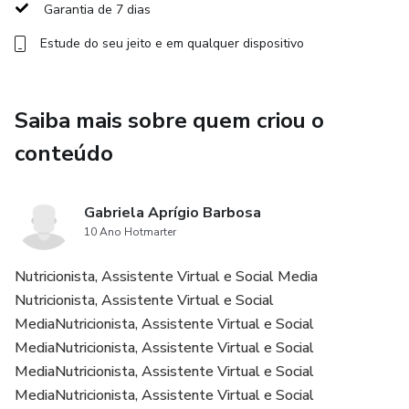
sempre em ordem com o nosso organizador prático e fácil
Garantia de 7 dias
de usar.
Estude do seu jeito e em qualquer dispositivo
Eleve seu conteúdo a um novo patamar. Experimente hoje
mesmo e descubra como a Fábrica de Conteúdo Express
Saiba mais sobre quem criou o
pode revolucionar sua estratégia de conteúdo!
conteúdo
Gabriela Aprígio Barbosa
10 Ano Hotmarter
Nutricionista, Assistente Virtual e Social Media
Nutricionista, Assistente Virtual e Social
MediaNutricionista, Assistente Virtual e Social
MediaNutricionista, Assistente Virtual e Social
MediaNutricionista, Assistente Virtual e Social
MediaNutricionista, Assistente Virtual e Social