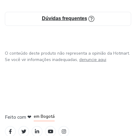
Dúvidas frequentes
O conteúdo deste produto não representa a opinião da Hotmart.
Se você vir informações inadequadas,
denuncie aqui
em Amsterdam
em Madrid
em Bogotá
Feito com
❤
em Belo Horizonte
na Cidade do México