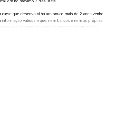
ital em no máximo 2 dias úteis.
o curso que desenvolvi há um pouco mais de 2 anos venho
 informação valiosa e que, nem bancos e nem as próprias
ração segura, simples e que lhe proporciona um ótimo
 seu capital.
a alguma, isso também não será problema, no curso você
r uma conta na Corretora de Investimentos, até fazer a