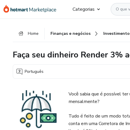
Ir
Ir
Ir
Categorias
para
para
para
o
o
o
conteúdo
pagamento
rodapé
Home
Finanças e negócios
Investimento
principal
Faça seu dinheiro Render 3% 
Português
Você sabia que é possível te
mensalmente?
Tudo é feito de um modo tota
conta em uma Corretora de In