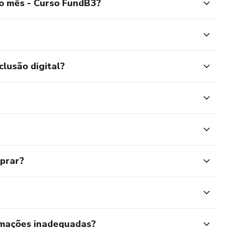
o mês - Curso FundB3?
clusão digital?
mprar?
rmações inadequadas?