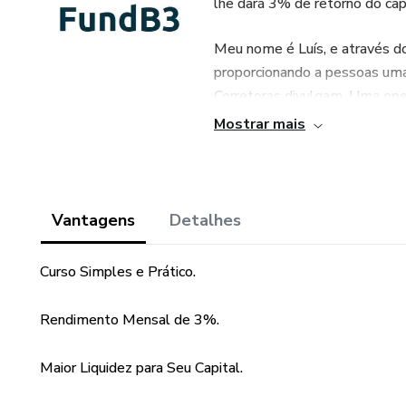
lhe dará 3% de retorno do cap
Meu nome é Luís, e através d
proporcionando a pessoas uma
Corretoras divulgam. Uma ope
rendimento mensal em cima do
Mostrar mais
E se você não tem experiênci
aprende tudo, desde como abri
operação, tudo passo a passo.
Vantagens
Detalhes
Curso Simples e Prático.
Rendimento Mensal de 3%.
Maior Liquidez para Seu Capital.