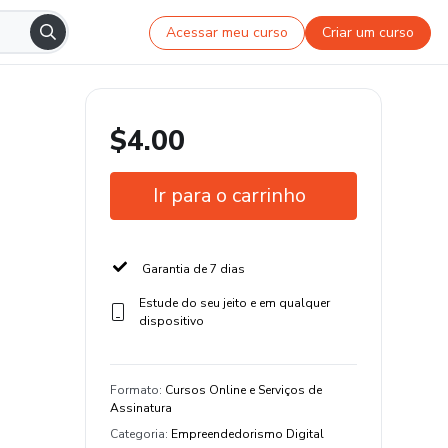
Acessar meu curso
Criar um curso
$4.00
Ir para o carrinho
Garantia de 7 dias
Estude do seu jeito e em qualquer
dispositivo
Formato
:
Cursos Online e Serviços de
Assinatura
Categoria
:
Empreendedorismo Digital