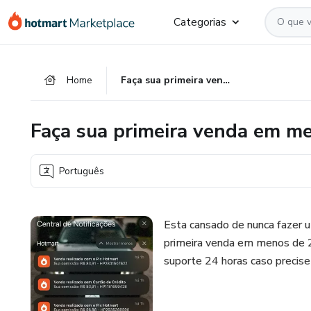
Ir
Ir
Ir
Categorias
para
para
para
o
o
o
conteúdo
pagamento
rodapé
Home
Faça sua primeira venda em menos de 24 horas
principal
Faça sua primeira venda em m
Português
Esta cansado de nunca fazer u
primeira venda em menos de 2
suporte 24 horas caso precise 