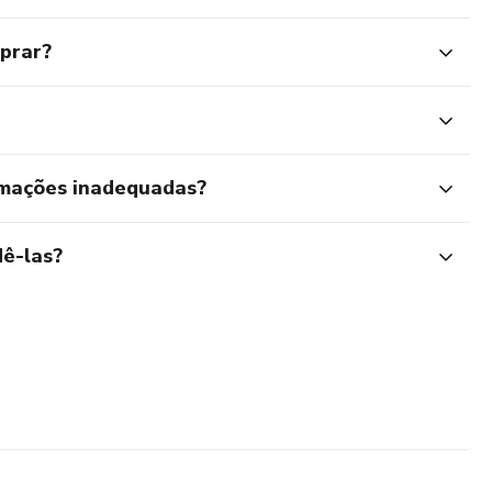
mprar?
rmações inadequadas?
ê-las?