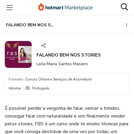
Ir
Ir
Ir
para
para
para
o
o
o
conteúdo
pagamento
rodapé
FALANDO BEM NOS STORIES
principal
FALANDO BEM NOS STORIES
Leila Maria Santos Masiero
Formato
:
Cursos Online e Serviços de Assinatura
Idioma
:
Português
É possível perder a vergonha de falar, vencer a timidez,
conseguir falar com naturalidade e sim finalmente vender
pelos stories, FBS é um curso onde te ensino técnicas para
que você consiga destravar de uma vez por todas, um