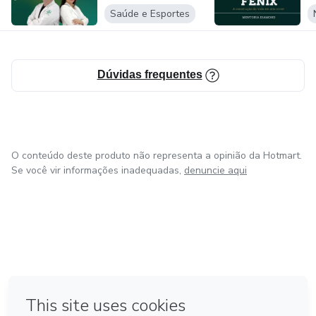
Saúde e Esportes
Dúvidas frequentes
O conteúdo deste produto não representa a opinião da Hotmart.
Se você vir informações inadequadas,
denuncie aqui
em Bogotá
em Amsterdam
em Madrid
na Cidade do México
Feito com
❤