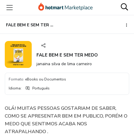
Ir
Ir
Ir
para
para
para
o
o
o
conteúdo
pagamento
rodapé
FALE BEM E SEM TER MEDO
principal
FALE BEM E SEM TER MEDO
janaina silva de lima carneiro
Formato
:
eBooks ou Documentos
Idioma
:
Português
OLÁ! MUITAS PESSOAS GOSTARIAM DE SABER,
COMO SE APRESENTAR BEM EM PUBLICO, PORÉM O
MEDO QUE SENTIMOS ACABA NOS
ATRAPALHANDO .