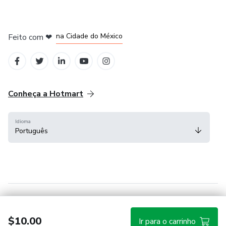
em Bogotá
em Amsterdam
em Madrid
na Cidade do México
Feito com
❤
em Belo Horizonte
Conheça a Hotmart
Idioma
Português
Central de ajuda
Termos
Privacidade
Cookies
$10.00
Ir para o carrinho