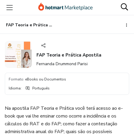
Ir
Ir
Ir
para
para
para
o
o
o
conteúdo
pagamento
rodapé
FAP Teoria e Prática Apostila
principal
FAP Teoria e Prática Apostila
Fernanda Drummond Parisi
Formato
:
eBooks ou Documentos
Idioma
:
Português
Na apostila FAP Teoria e Prática você terá acesso ao e-
book que vai lhe ensinar como ocorre a incidência e os
cálculos do RAT e do FAP; como fazer a contestação
administrativa anual do FAP; quais são os possíveis