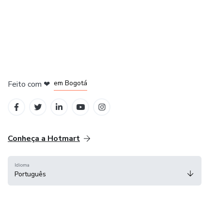
em Amsterdam
em Madrid
em Bogotá
Feito com
❤
em Belo Horizonte
na Cidade do México
Conheça a Hotmart
Idioma
Português