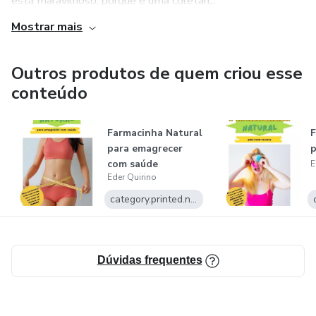
está maravilhoso, porque é uma coletân...
Mostrar mais
Outros produtos de quem criou esse
conteúdo
Farmacinha Natural
F
para emagrecer
p
com saúde
E
Eder Quirino
category.printed.name
Dúvidas frequentes