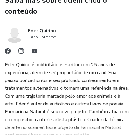
Saiba mais sobre quem criou o
páginas. Este produto é feito sob demandas - será
produzido especialmente para você após a compra. Por
conteúdo
isso, o prazo de entrega pode levar alguns dias. Essa
abordagem reduz desperdícios e estoques excedentes,
Eder Quirino
contribuindo para uma produção mais sustentável e
1 Ano Hotmarter
alinhada com boas práticas de ESG.
Eder Quirino é publicitário e escritor com 25 anos de
experiência, além de ser proprietário de um canil. Sua
paixão por cachorros e seu profundo conhecimento em
tratamentos alternativos o tornam uma referência na área.
Com uma trajetória marcada pelo amor aos animais e à
arte, Eder é autor de audiolivro e outros livros de poesia.
Farmacinha Natural é seu novo projeto. Também atua com
o compositor, cantor e artista plástico. Criador da técnica
de arte no scanner. Esse projeto da Farmacinha Natural