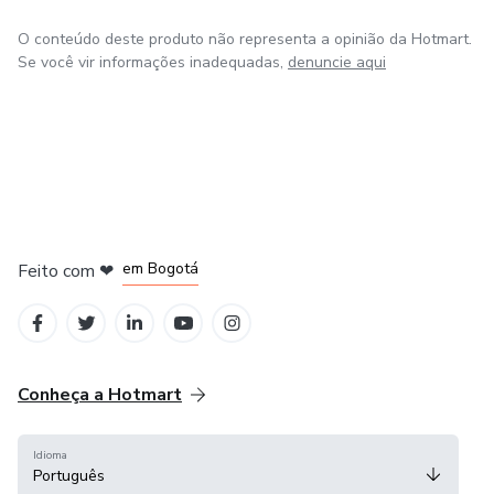
O conteúdo deste produto não representa a opinião da Hotmart.
Se você vir informações inadequadas,
denuncie aqui
em Amsterdam
em Madrid
em Bogotá
Feito com
❤
em Belo Horizonte
na Cidade do México
Conheça a Hotmart
Idioma
Português