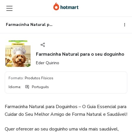
Ir
Ir
Ir
para
para
para
o
o
o
conteúdo
pagamento
rodapé
Farmacinha Natural para o seu doguinho
principal
Farmacinha Natural para o seu doguinho
Eder Quirino
Formato
:
Produtos Físicos
Idioma
:
Português
Farmacinha Natural para Doguinhos – O Guia Essencial para
Cuidar do Seu Melhor Amigo de Forma Natural e Saudável!
Quer oferecer ao seu doguinho uma vida mais saudável,