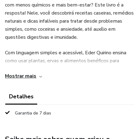
com menos químicos e mais bem-estar? Este livro é a
resposta! Nele, você descobrirá receitas caseiras, remédios
naturais e dicas infalíveis para tratar desde problemas
simples, como coceiras e ansiedade, até auxílio em
questões digestivas e imunidade.
Com linguagem simples e acessível, Eder Quirino ensina
como usar plantas, ervas e alimentos benéficos para
prevenir e aliviar incômodos do seu pet, sempre com
Mostrar mais
segurança e carinho. Seu doguinho merece o melhor – e a
natureza pode ajudar!
Detalhes
Presenteie quem você ama com saúde e longevidade. 🐾
Garantia de 7 dias
(Livro perfeito para tutores que buscam alternativas
naturais e cheias de amor!) Livro impresso em Papel
Branco, 75g/m² P&B, no tamanho 14x23cm com 84