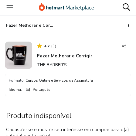
Ir
Ir
Ir
para
para
para
o
o
o
conteúdo
pagamento
rodapé
Fazer Melhorar e Corrigir
principal
4.7
(
3
)
Fazer Melhorar e Corrigir
THE BARBER'S
Formato
:
Cursos Online e Serviços de Assinatura
Idioma
:
Português
Produto indisponível
Cadastre-se e mostre seu interesse em comprar para o(a)
autor(a) deste curso!