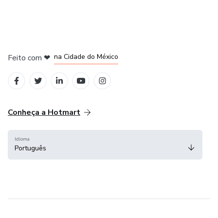
em Bogotá
em Amsterdam
em Madrid
na Cidade do México
Feito com
❤
em Belo Horizonte
Conheça a Hotmart
Idioma
Português