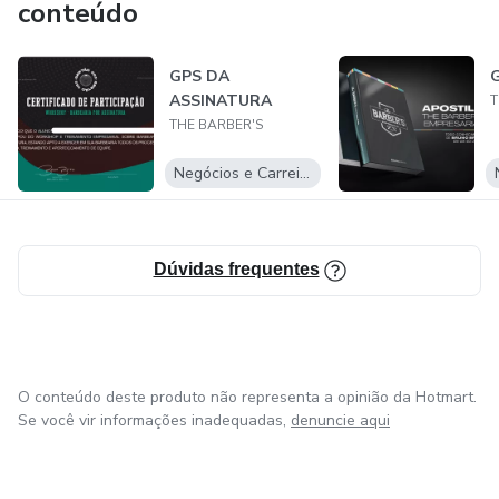
conteúdo
GPS DA
ASSINATURA
T
THE BARBER'S
Negócios e Carreira
Dúvidas frequentes
O conteúdo deste produto não representa a opinião da Hotmart.
Se você vir informações inadequadas,
denuncie aqui