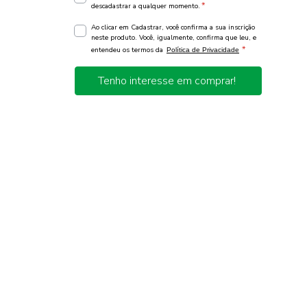
*
descadastrar a qualquer momento.
Ao clicar em Cadastrar, você confirma a sua inscrição
neste produto. Você, igualmente, confirma que leu, e
*
entendeu os termos da
Política de Privacidade
Tenho interesse em comprar!