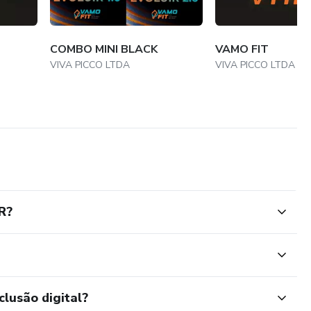
am diástase devido a ganho de peso ou exercícios
COMBO MINI BLACK
VAMO FIT
a Vida em Apenas 4 Semanas com o FECHANDO MAIS DO
VIVA PICCO LTDA
VIVA PICCO LTDA
ar sua força e confiança. Inscreva-se agora no FECHANDO
sua jornada rumo a um abdômen mais forte e saudável!
R?
clusão digital?