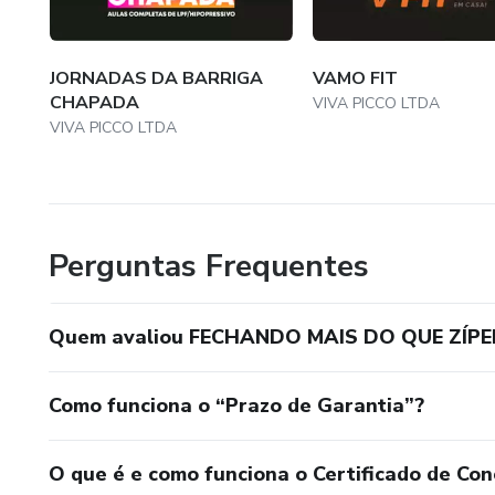
2. Indivíduos que desenvolver
inadequados.
JORNADAS DA BARRIGA
VAMO FIT
Transforme seu Corpo e Su
CHAPADA
VIVA PICCO LTDA
QUE ZÍPER!
VIVA PICCO LTDA
Não espere mais para recuper
MAIS DO QUE ZÍPER e comece 
Perguntas Frequentes
Quem avaliou FECHANDO MAIS DO QUE ZÍPE
Como funciona o “Prazo de Garantia”?
O que é e como funciona o Certificado de Con