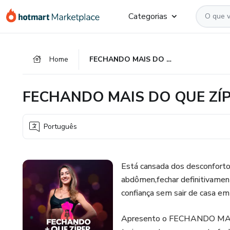
Ir
Ir
Ir
Categorias
para
para
para
o
o
o
conteúdo
pagamento
rodapé
Home
FECHANDO MAIS DO QUE ZÍPER
principal
FECHANDO MAIS DO QUE ZÍ
Português
Está cansada dos desconforto
abdômen,fechar definitivament
confiança sem sair de casa e
Apresento o FECHANDO MAIS