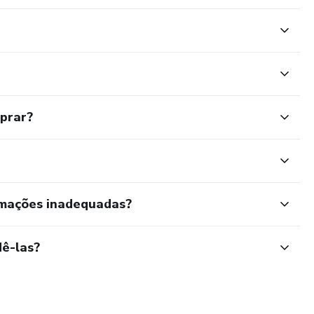
mprar?
rmações inadequadas?
ê-las?