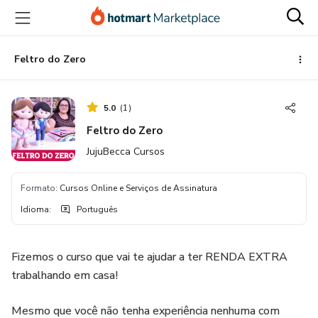
Ir
Ir
Ir
para
para
para
o
o
o
conteúdo
pagamento
rodapé
Feltro do Zero
principal
5.0
(
1
)
Feltro do Zero
JujuBecca Cursos
Formato
:
Cursos Online e Serviços de Assinatura
Idioma
:
Português
Fizemos o curso que vai te ajudar a ter RENDA EXTRA
trabalhando em casa!
Mesmo que você não tenha experiência nenhuma com