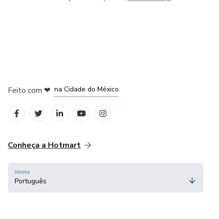
em Bogotá
em Amsterdam
em Madrid
na Cidade do México
Feito com
❤
em Belo Horizonte
Conheça a Hotmart
Idioma
Português