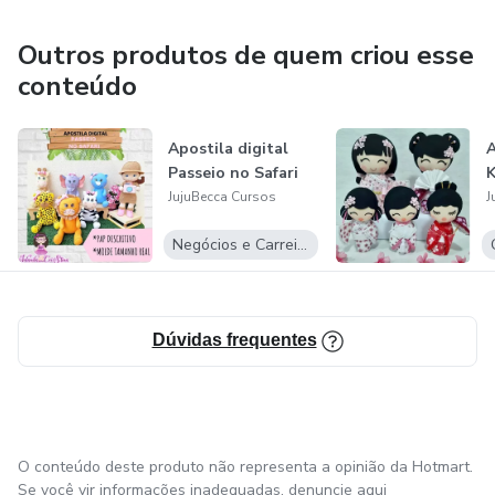
Outros produtos de quem criou esse
conteúdo
Apostila digital
A
Passeio no Safari
K
JujuBecca Cursos
J
Negócios e Carreira
Dúvidas frequentes
O conteúdo deste produto não representa a opinião da Hotmart.
Se você vir informações inadequadas,
denuncie aqui