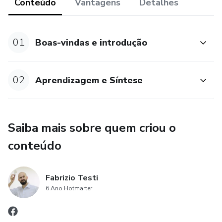
Conteúdo
Vantagens
Detalhes
onde estão.
#SejaFera
01
Boas-vindas e introdução
02
Aprendizagem e Síntese
Saiba mais sobre quem criou o
conteúdo
Fabrizio Testi
6 Ano Hotmarter