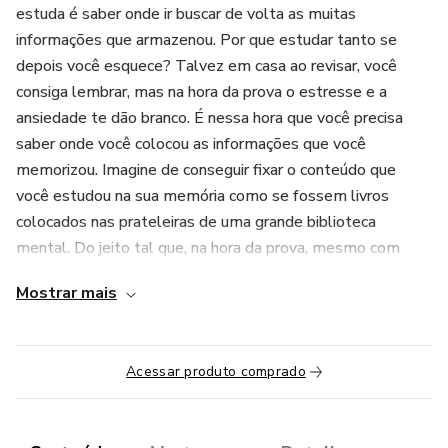
estuda é saber onde ir buscar de volta as muitas
informações que armazenou. Por que estudar tanto se
depois você esquece? Talvez em casa ao revisar, você
consiga lembrar, mas na hora da prova o estresse e a
ansiedade te dão branco. É nessa hora que você precisa
saber onde você colocou as informações que você
memorizou. Imagine de conseguir fixar o conteúdo que
você estudou na sua memória como se fossem livros
colocados nas prateleiras de uma grande biblioteca
mental. Do jeito tal que, na hora da prova, mesmo com
estresse, ansiedade e poucas horas de sono do dia anterior,
Mostrar mais
você tenha certeza de saber onde buscar de volta e
recuperar as informações que você estudou.
Acessar produto comprado
Aqui você vai aprender a usar mais de 600 "prateleiras
mentais" onde você vai armazenar as informações que você
estuda, assim quando você estiver no dia da prova saberá