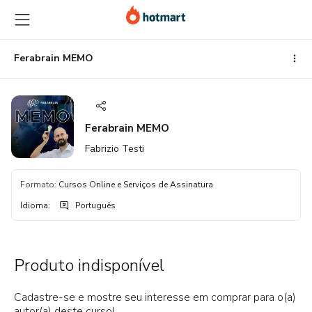
Ir
Ir
Ir
para
para
para
o
o
o
conteúdo
pagamento
rodapé
Ferabrain MEMO
principal
Ferabrain MEMO
Fabrizio Testi
Formato
:
Cursos Online e Serviços de Assinatura
Idioma
:
Português
Produto indisponível
Cadastre-se e mostre seu interesse em comprar para o(a)
autor(a) deste curso!