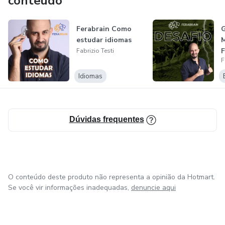
conteúdo
Ferabrain Como
G
estudar idiomas
M
F
Fabrizio Testi
F
Idiomas
Dúvidas frequentes
O conteúdo deste produto não representa a opinião da Hotmart.
Se você vir informações inadequadas,
denuncie aqui