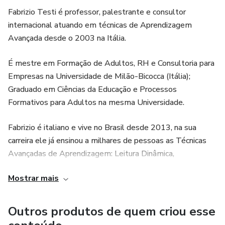
Fabrizio Testi é professor, palestrante e consultor
internacional atuando em técnicas de Aprendizagem
Avançada desde o 2003 na Itália.
É mestre em Formação de Adultos, RH e Consultoria para
Empresas na Universidade de Milão-Bicocca (Itália);
Graduado em Ciências da Educação e Processos
Formativos para Adultos na mesma Universidade.
Fabrizio é italiano e vive no Brasil desde 2013, na sua
carreira ele já ensinou a milhares de pessoas as Técnicas
Avançadas de Aprendizagem: Leitura Dinâmica,
Memorização Criativa, Mapas Mentais e Concentração.
Mostrar mais
"Trabalhar com o que te apaixona não tem preço. E se,
enquanto isso, você conseguir também ajudar os outros,
Outros produtos de quem criou esse
pode se considerar uma pessoa muito abençoada."