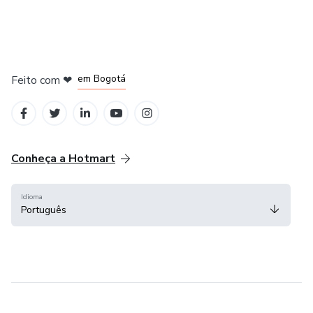
em Amsterdam
em Madrid
em Bogotá
Feito com
❤
em Belo Horizonte
na Cidade do México
Conheça a Hotmart
Idioma
Português