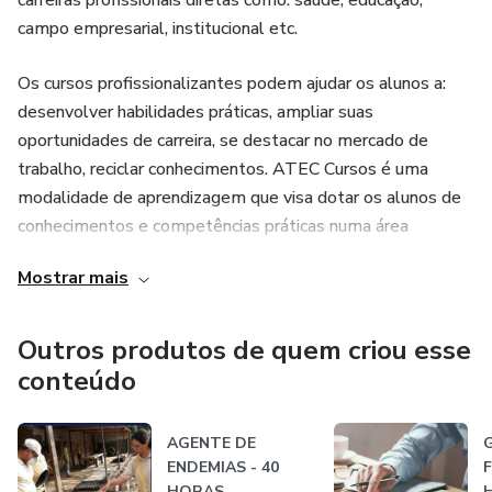
carreiras profissionais diretas como: saúde, educação,
campo empresarial, institucional etc.
Os cursos profissionalizantes podem ajudar os alunos a:
desenvolver habilidades práticas, ampliar suas
oportunidades de carreira, se destacar no mercado de
trabalho, reciclar conhecimentos. ATEC Cursos é uma
modalidade de aprendizagem que visa dotar os alunos de
conhecimentos e competências práticas numa área
específica, com objetivo de os preparar para carreiras
Mostrar mais
profissionais diretas como: saúde, educação, campo
empresarial, institucional etc.
Outros produtos de quem criou esse
conteúdo
AGENTE DE
ENDEMIAS - 40
F
HORAS