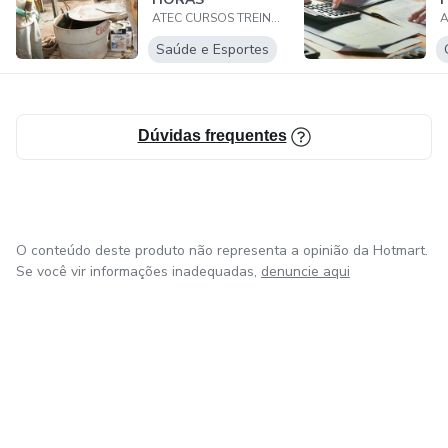
ATEC CURSOS TREINAMENTOS E CONSULTORIAS
Saúde e Esportes
Dúvidas frequentes
O conteúdo deste produto não representa a opinião da Hotmart.
Se você vir informações inadequadas,
denuncie aqui
em Bogotá
em Amsterdam
em Madrid