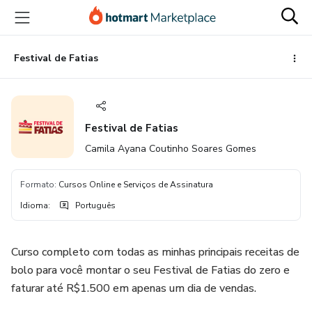
Ir
Ir
Ir
para
para
para
o
o
o
conteúdo
pagamento
rodapé
Festival de Fatias
principal
Festival de Fatias
Camila Ayana Coutinho Soares Gomes
Formato
:
Cursos Online e Serviços de Assinatura
Idioma
:
Português
Curso completo com todas as minhas principais receitas de
bolo para você montar o seu Festival de Fatias do zero e
faturar até R$1.500 em apenas um dia de vendas.