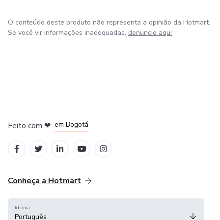
O conteúdo deste produto não representa a opinião da Hotmart.
Se você vir informações inadequadas,
denuncie aqui
em Amsterdam
em Madrid
em Bogotá
Feito com
❤
em Belo Horizonte
na Cidade do México
Conheça a Hotmart
Idioma
Português