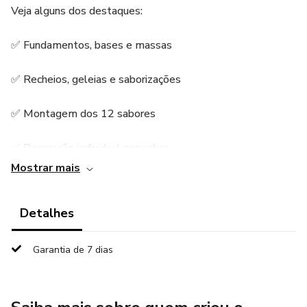
Veja alguns dos destaques:
✅ Fundamentos, bases e massas
✅ Recheios, geleias e saborizações
✅ Montagem dos 12 sabores
✅ Decoração individual por sabor
Mostrar mais
✅ Embalagens e armazenamento
Detalhes
✅ Simulação completa de um dia de vendas
✅ Ebook exclusivo
Garantia de 7 dias
Aproveite esse hype agora mesmo!