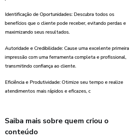
-Perguntas detalhadas sobre diferentes tipos de
Identificação de Oportunidades: Descubra todos os
benefícios (aposentadoria, pensão por morte, auxílio-
benefícios que o cliente pode receber, evitando perdas e
doença, etc.)
maximizando seus resultados.
-Checklists de documentos necessários para cada
Autoridade e Credibilidade: Cause uma excelente primeira
benefício
impressão com uma ferramenta completa e profissional,
-Espaço para anotações e observações importantes
transmitindo confiança ao cliente.
E muito mais!
Eficiência e Produtividade: Otimize seu tempo e realize
atendimentos mais rápidos e eficazes, c
Investimento:
R$ 19,90 + 2 Bônus Exclusivos:
Saiba mais sobre quem criou o
Bônus 1: Lista de +70 documentos rurais, pesca e indígena
conteúdo
para solicitar na hora do atendimento