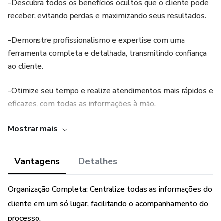
-Descubra todos os benefícios ocultos que o cliente pode
receber, evitando perdas e maximizando seus resultados.
-Demonstre profissionalismo e expertise com uma
ferramenta completa e detalhada, transmitindo confiança
ao cliente.
-Otimize seu tempo e realize atendimentos mais rápidos e
eficazes, com todas as informações à mão.
-Minimize as chances de erros e esquecimentos,
Mostrar mais
garantindo um atendimento preciso e completo.
Vantagens
Detalhes
Conteúdo da Ficha:
Organização Completa: Centralize todas as informações do
-Dados pessoais do cliente e representante (se houver)
cliente em um só lugar, facilitando o acompanhamento do
-Informações sobre o histórico profissional e de saúde
processo.