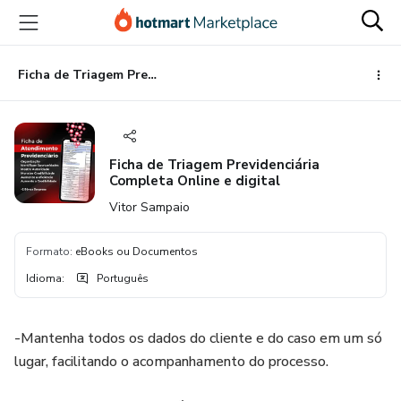
Ir
Ir
Ir
para
para
para
o
o
o
conteúdo
pagamento
rodapé
Ficha de Triagem Previdenciária Completa Online e digital
principal
Ficha de Triagem Previdenciária
Completa Online e digital
Vitor Sampaio
Formato
:
eBooks ou Documentos
Idioma
:
Português
-Mantenha todos os dados do cliente e do caso em um só
lugar, facilitando o acompanhamento do processo.