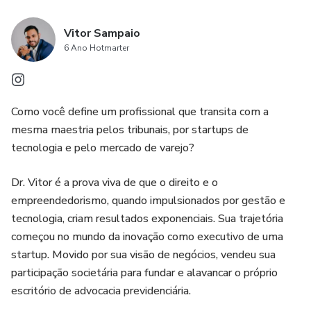
Bônus 2: Envie 1 sugestão de alteração e faremos a
Vitor Sampaio
alteração de forma personalizada em até 15 dias.
6 Ano Hotmarter
Garantia Incondicional de 7 Dias
Como você define um profissional que transita com a
Satisfação garantida ou seu dinheiro de volta!
mesma maestria pelos tribunais, por startups de
tecnologia e pelo mercado de varejo?
Dr. Vitor é a prova viva de que o direito e o
empreendedorismo, quando impulsionados por gestão e
tecnologia, criam resultados exponenciais. Sua trajetória
começou no mundo da inovação como executivo de uma
startup. Movido por sua visão de negócios, vendeu sua
participação societária para fundar e alavancar o próprio
escritório de advocacia previdenciária.