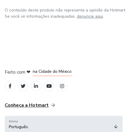
Ao aprender com Dr. Vitor, você não recebe apenas teorias.
Você recebe o mapa prático de um Advogado
O conteúdo deste produto não representa a opinião da Hotmart.
Se você vir informações inadequadas,
denuncie aqui
Empreendedor que tem "pele em jogo" e que testa, valida
e escala diariamente as exatas estratégias que ensina.
em Bogotá
em Amsterdam
em Madrid
na Cidade do México
Feito com
❤
em Belo Horizonte
Conheça a Hotmart
Idioma
Português