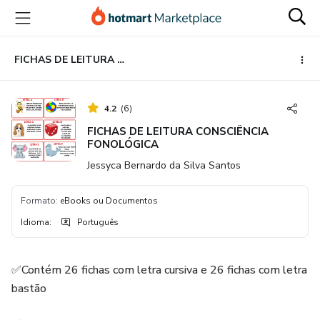
Ir
Ir
Ir
para
para
para
o
o
o
conteúdo
pagamento
rodapé
FICHAS DE LEITURA CONSCIÊNCIA FONOLÓGICA
principal
4.2
(
6
)
FICHAS DE LEITURA CONSCIÊNCIA
FONOLÓGICA
Jessyca Bernardo da Silva Santos
Formato
:
eBooks ou Documentos
Idioma
:
Português
✅Contém 26 fichas com letra cursiva e 26 fichas com letra
bastão