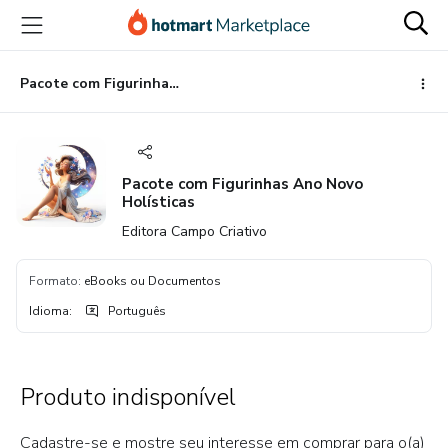
Ir
Ir
Ir
para
para
para
o
o
o
conteúdo
pagamento
rodapé
Pacote com Figurinhas Ano Novo Holísticas
principal
Pacote com Figurinhas Ano Novo
Holísticas
Editora Campo Criativo
Formato
:
eBooks ou Documentos
Idioma
:
Português
Produto indisponível
Cadastre-se e mostre seu interesse em comprar para o(a)