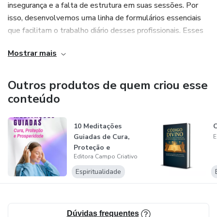
insegurança e a falta de estrutura em suas sessões. Por
isso, desenvolvemos uma linha de formulários essenciais
que facilitam o trabalho diário desses profissionais. Esses
formulários são projetados para serem práticos, intuitivos e
Mostrar mais
fáceis de usar, permitindo que os terapeutas mantenham
um registro claro e organizado de suas sessões. Isso não
só melhora o fluxo de trabalho, como também transmite
Outros produtos de quem criou esse
uma imagem de profissionalismo, aumentando a confiança
conteúdo
tanto do terapeuta quanto dos clientes.
10 Meditações
Guiadas de Cura,
E
Proteção e
Editora Campo Criativo
Prosperidade
Espiritualidade
Dúvidas frequentes