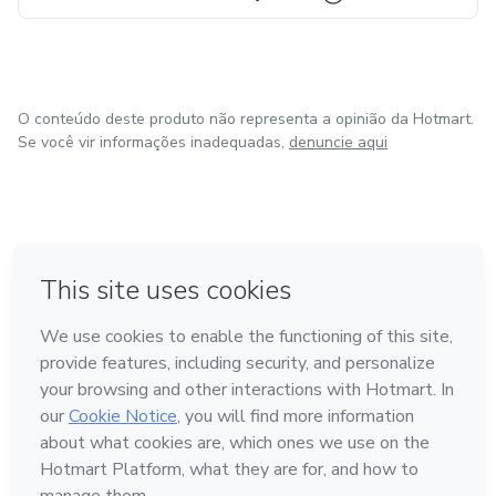
O conteúdo deste produto não representa a opinião da Hotmart.
Se você vir informações inadequadas,
denuncie aqui
em Bogotá
em Amsterdam
em Madrid
na Cidade do México
Feito com
❤
em Belo Horizonte
Conheça a Hotmart