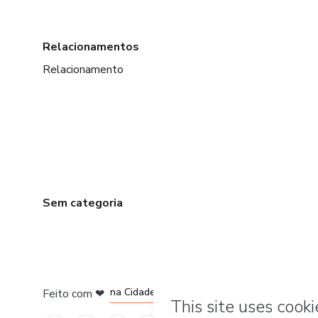
Relacionamentos
Relacionamento
Sem categoria
em Bogotá
em Amsterdam
em Madrid
na Cidade do México
Feito com
❤
em Belo Horizonte