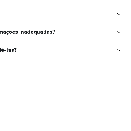
rmações inadequadas?
ê-las?