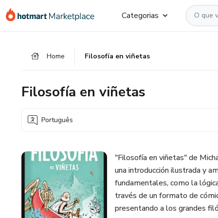
Ir
Ir
Ir
Categorias
para
para
para
o
o
o
conteúdo
pagamento
rodapé
Home
Filosofía en viñetas
principal
Filosofía en viñetas
Português
"Filosofía en viñetas" de Mich
una introducción ilustrada y am
fundamentales, como la lógica, 
través de un formato de cómic,
presentando a los grandes fil