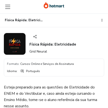
Ir
Ir
Ir
para
para
para
o
o
o
conteúdo
pagamento
rodapé
Física Rápida: Eletricidade
principal
Física Rápida: Eletricidade
Grid Neural
Formato
:
Cursos Online e Serviços de Assinatura
Idioma
:
Português
Esteja preparado para as questões de Eletricidade do
ENEM e do Vestibular e, caso ainda esteja cursando o
Ensino Médio, torne-se o aluno referência da sua turma
nesse assunto.