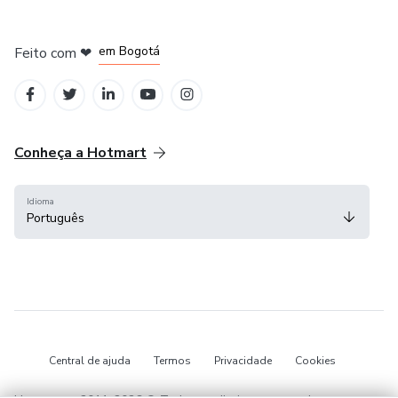
em Amsterdam
em Madrid
em Bogotá
Feito com
❤
em Belo Horizonte
na Cidade do México
Conheça a Hotmart
Idioma
Português
Central de ajuda
Termos
Privacidade
Cookies