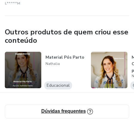
L*****M
Outros produtos de quem criou esse
conteúdo
Material Pós Parto
M
O
Nathalia
p
N
Educacional
Dúvidas frequentes