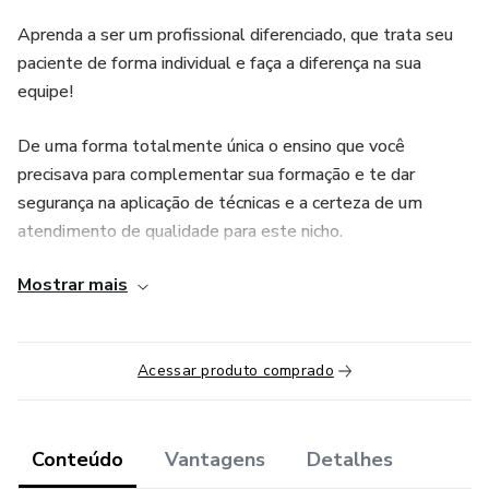
Aprenda a ser um profissional diferenciado, que trata seu
paciente de forma individual e faça a diferença na sua
equipe!
De uma forma totalmente única o ensino que você
precisava para complementar sua formação e te dar
segurança na aplicação de técnicas e a certeza de um
atendimento de qualidade para este nicho.
Mostrar mais
Muito conteúdo, englobando os diversos conhecimentos
buscado pela nossa CEO Brasil a fora, para finalmente
você ter uma agenda cheia e pacientes satisfeitos!
Atendimento com qualidade!
Acessar produto comprado
Serão 365 dias de acesso as aulas, encontros online e uma
rede de apoio com fisioterapeutas! Venha fazer parte!!
Conteúdo
Vantagens
Detalhes