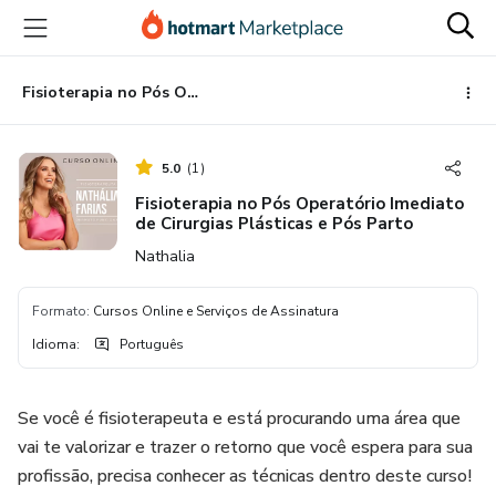
Ir
Ir
Ir
para
para
para
o
o
o
conteúdo
pagamento
rodapé
Fisioterapia no Pós Operatório Imediato de Cirurgias Plásticas e Pós Parto
principal
5.0
(
1
)
Fisioterapia no Pós Operatório Imediato
de Cirurgias Plásticas e Pós Parto
Nathalia
Formato
:
Cursos Online e Serviços de Assinatura
Idioma
:
Português
Se você é fisioterapeuta e está procurando uma área que
vai te valorizar e trazer o retorno que você espera para sua
profissão, precisa conhecer as técnicas dentro deste curso!