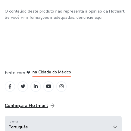
O conteúdo deste produto não representa a opinião da Hotmart.
Se você vir informações inadequadas,
denuncie aqui
em Bogotá
em Amsterdam
em Madrid
na Cidade do México
Feito com
❤
em Belo Horizonte
Conheça a Hotmart
Idioma
Português