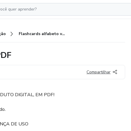
ção
Flashcards alfabeto vazado - PDF
PDF
Compartilhar
ODUTO DIGITAL, EM PDF!
do.
ENÇA DE USO