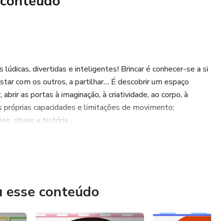
 conteúdo
s que podem ser utilizados de diversas formas.
abeto por meio da visualização e manuseio dos cartões em
de.
 lúdicas, divertidas e inteligentes! Brincar é conhecer-se a si
 estar com os outros, a partilhar… É descobrir um espaço
abrir as portas à imaginação, à criatividade, ao corpo, à
s próprias capacidades e limitações de movimento;
as com canetinha, tinta, massinha...
 rituais e história...
terial aconselha-se que após a impressão seja feita a
ca.
u esse conteúdo