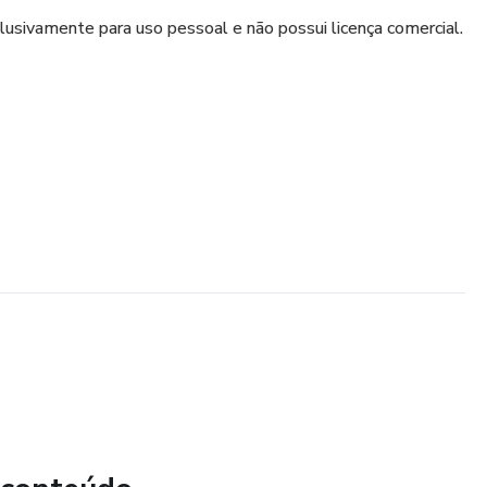
lusivamente para uso pessoal e não possui licença comercial.
rmato digital;
rsões físicas deste material;
ar, editar ou reproduzir o conteúdo para fins comerciais;
prestação de serviços ou obtenção de lucro.
ê recebe apenas o direito de uso pessoal. Todos os direitos
dos à Nossa Horinha.
u a comercialização sem autorização prévia e por escrito
egais cabíveis, conforme a Lei nº 9.610/98 (Lei de Direitos