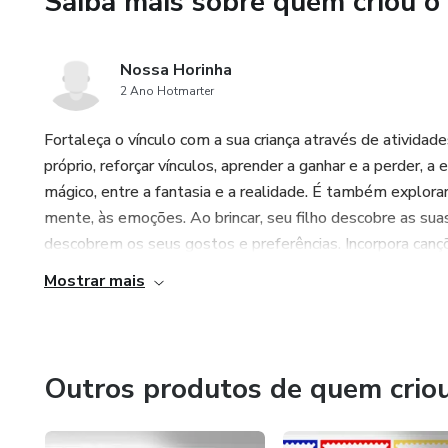
Saiba mais sobre quem criou o
Autorais).
Material no formato de cartõe
Nossa Horinha
2 Ano Hotmarter
Auxilia no aprendizado do alf
diversas propostas de ativida
Fortaleça o vínculo com a sua criança através de atividades
próprio, reforçar vínculos, aprender a ganhar e a perder, a
Sugestão:
mágico, entre a fantasia e a realidade. É também explorar, 
mente, às emoções. Ao brincar, seu filho descobre as sua
- Preencher o interior das letr
descobrem os seus gostos e preferências. Incorpora canções,
Mostrar mais
Para maior durabilidade do ma
plastificação junto à uma gráfi
Outros produtos de quem crio