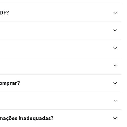
PDF?
comprar?
rmações inadequadas?