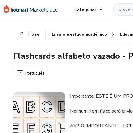
Ir
Ir
Ir
Categorias
para
para
para
o
o
o
conteúdo
pagamento
rodapé
Home
Ensino e estudo acadêmico
Educa
principal
Flashcards alfabeto vazado - 
Português
Importante: ESTE É UM PR
Nenhum item físico será envia
AVISO IMPORTANTE – LIC