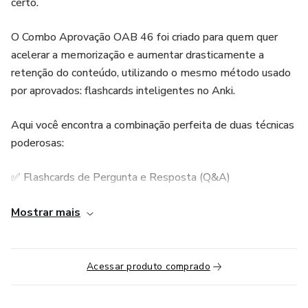
certo.
O Combo Aprovação OAB 46 foi criado para quem quer
acelerar a memorização e aumentar drasticamente a
retenção do conteúdo, utilizando o mesmo método usado
por aprovados: flashcards inteligentes no Anki.
Aqui você encontra a combinação perfeita de duas técnicas
poderosas:
✅ Flashcards de Pergunta e Resposta (Q&A)
Ideais para treinar seu raciocínio e simular o estilo da prova
Mostrar mais
da OAB.
✅ Flashcards de Palavras Ocultas (Cloze)
Acessar produto comprado
Perfeitos para decorar artigos de lei, conceitos e detalhes