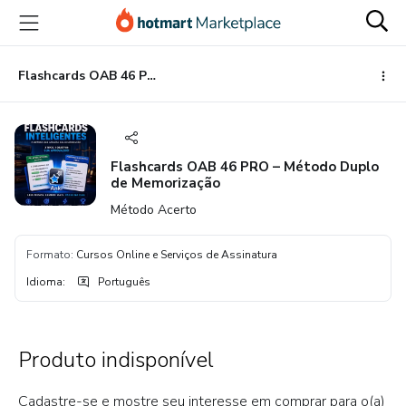
Ir
Ir
Ir
para
para
para
o
o
o
conteúdo
pagamento
rodapé
Flashcards OAB 46 PRO – Método Duplo de Memorização
principal
Flashcards OAB 46 PRO – Método Duplo
de Memorização
Método Acerto
Formato
:
Cursos Online e Serviços de Assinatura
Idioma
:
Português
Produto indisponível
Cadastre-se e mostre seu interesse em comprar para o(a)