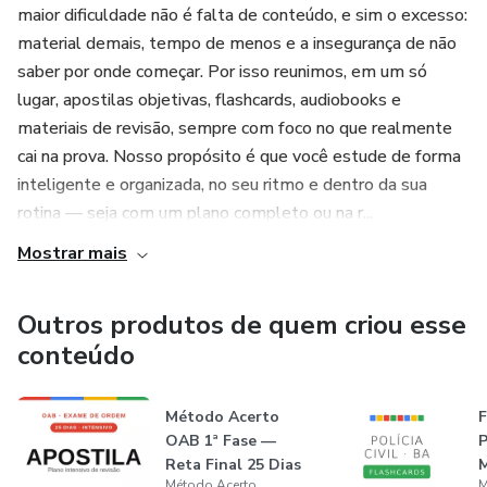
maior dificuldade não é falta de conteúdo, e sim o excesso:
material demais, tempo de menos e a insegurança de não
saber por onde começar. Por isso reunimos, em um só
lugar, apostilas objetivas, flashcards, audiobooks e
materiais de revisão, sempre com foco no que realmente
cai na prova. Nosso propósito é que você estude de forma
inteligente e organizada, no seu ritmo e dentro da sua
rotina — seja com um plano completo ou na r...
Mostrar mais
Outros produtos de quem criou esse
conteúdo
Método Acerto
OAB 1ª Fase —
P
Reta Final 25 Dias
Método Acerto
M