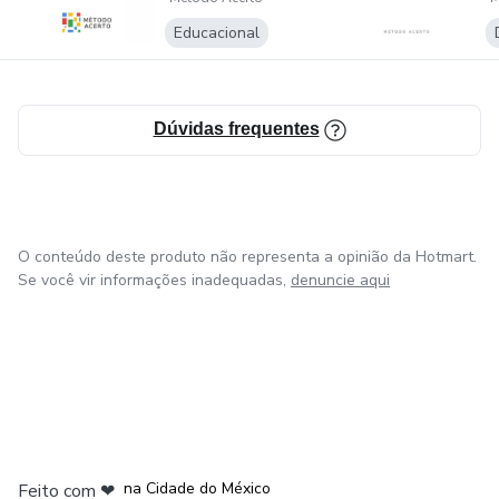
Educacional
Dúvidas frequentes
O conteúdo deste produto não representa a opinião da Hotmart.
Se você vir informações inadequadas,
denuncie aqui
em Bogotá
em Amsterdam
em Madrid
na Cidade do México
Feito com
❤