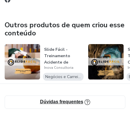
Outros produtos de quem criou esse
conteúdo
Slide Fácil -
S
Treinamento
Acidente de
C
Inova Consultoria
I
trabalho
Negócios e Carreira
Dúvidas frequentes