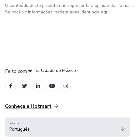
O conteúdo deste produto não representa a opinião da Hotmart.
Se você vir informações inadequadas,
denuncie aqui
em Bogotá
em Amsterdam
em Madrid
na Cidade do México
Feito com
❤
em Belo Horizonte
Conheça a Hotmart
Idioma
Português