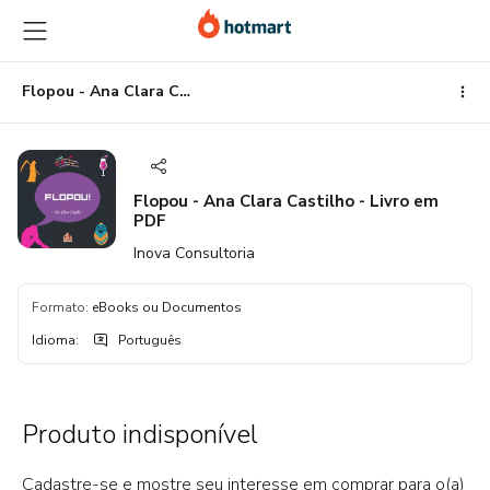
Ir
Ir
Ir
para
para
para
o
o
o
conteúdo
pagamento
rodapé
Flopou - Ana Clara Castilho - Livro em PDF
principal
Flopou - Ana Clara Castilho - Livro em
PDF
Inova Consultoria
Formato
:
eBooks ou Documentos
Idioma
:
Português
Produto indisponível
Cadastre-se e mostre seu interesse em comprar para o(a)