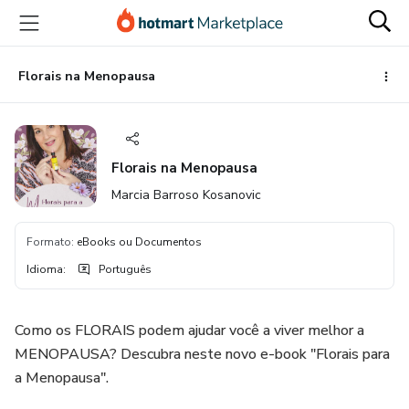
Ir
Ir
Ir
para
para
para
o
o
o
conteúdo
pagamento
rodapé
Florais na Menopausa
principal
Florais na Menopausa
Marcia Barroso Kosanovic
Formato
:
eBooks ou Documentos
Idioma
:
Português
Como os FLORAIS podem ajudar você a viver melhor a
MENOPAUSA? Descubra neste novo e-book "Florais para
a Menopausa".