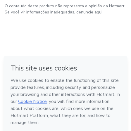
O conteúdo deste produto não representa a opinião da Hotmart.
Se você vir informações inadequadas,
denuncie aqui
em Amsterdam
em Madrid
em Bogotá
Feito com
❤
em Belo Horizonte
na Cidade do México
Conheça a Hotmart
Idioma
Português