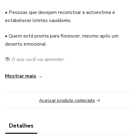
• Pessoas que desejam reconstruir a autoestima e
estabelecer limites saudáveis.
• Quem está pronta para florescer, mesmo após um
deserto emocional.
📚 O que você vai aprender:
• Identificar e reconhecer suas feridas emocionais
Mostrar mais
• Compreender como a dor molda comportamentos e
crenças
Acessar produto comprado
• Restaurar sua autoestima com ferramentas práticas e
espirituais
Detalhes
• Criar limites saudáveis e cultivar relações que curam