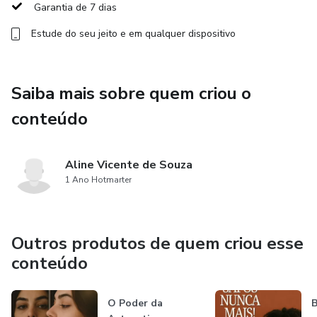
Garantia de 7 dias
• Planejar seu florescimento com metas emocionais claras
Estude do seu jeito e em qualquer dispositivo
🎁 Conteúdo do Minicurso:
Saiba mais sobre quem criou o
• 4 aulas em vídeo
conteúdo
• Planner emocional semanal (PDF)
Aline Vicente de Souza
• Exercícios guiados para reflexão
1 Ano Hotmarter
Outros produtos de quem criou esse
conteúdo
O Poder da
B