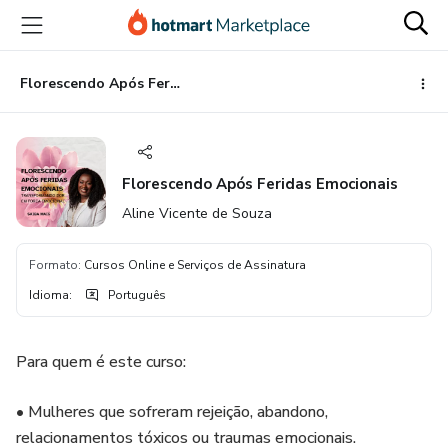
Ir
Ir
Ir
para
para
para
o
o
o
conteúdo
pagamento
rodapé
Florescendo Após Feridas Emocionais
principal
Florescendo Após Feridas Emocionais
Aline Vicente de Souza
Formato
:
Cursos Online e Serviços de Assinatura
Idioma
:
Português
Para quem é este curso:
• Mulheres que sofreram rejeição, abandono,
relacionamentos tóxicos ou traumas emocionais.