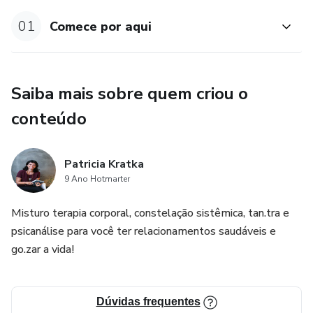
Módulo 3 - Aprendendo a fazer escolhas saudáveis​
01
Comece por aqui
Módulo 4 - Expressando sua verdade e colocando limites​
Módulo 5 - Prosperidade através do fluxo orgástico​
Saiba mais sobre quem criou o
Módulo 6 - Pronta para Florescer? ​
conteúdo
----- > BÔNUS
Patricia Kratka
1) Doenças Ginecológicas e a resposta emocional
9 Ano Hotmarter
2) Playlist da Sensualidade
Misturo terapia corporal, constelação sistêmica, tan.tra e
psicanálise para você ter relacionamentos saudáveis e
3) Masterclass: "Como reconhecer o homem que vai cuidar
go.zar a vida!
de você"
4) Masterclass: "Manifestando sua Alma Gêmea"
Dúvidas frequentes