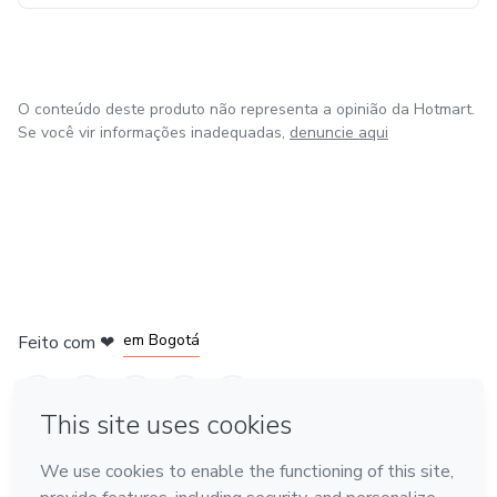
O conteúdo deste produto não representa a opinião da Hotmart.
Se você vir informações inadequadas,
denuncie aqui
em Amsterdam
em Madrid
em Bogotá
Feito com
❤
em Belo Horizonte
na Cidade do México
Conheça a Hotmart