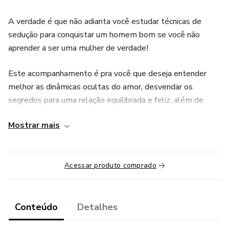
A verdade é que não adianta você estudar técnicas de
sedução para conquistar um homem bom se você não
aprender a ser uma mulher de verdade!
Este acompanhamento é pra você que deseja entender
melhor as dinâmicas ocultas do amor, desvendar os
segredos para uma relação equilibrada e feliz, além de
destravar os medos que tem dificultado a sua felicidade no
Mostrar mais
amor e no sexo.
------ Abaixo, segue a programação completa ------
Acessar produto comprado
Módulo 1 - Limpando o Passado
Módulo 2 - Sexualidade Sagrada​
Conteúdo
Detalhes