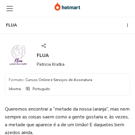
Ir
Ir
Ir
para
para
para
o
o
o
conteúdo
pagamento
rodapé
FLUA
principal
FLUA
Patricia Kratka
Formato
:
Cursos Online e Serviços de Assinatura
Idioma
:
Português
Queremos encontrar a “metade da nossa laranja”, mas nem
sempre as coisas saem como a gente gostaria e, às vezes,
a metade que aparece é a de um limão! E daqueles bem
azedos ainda.