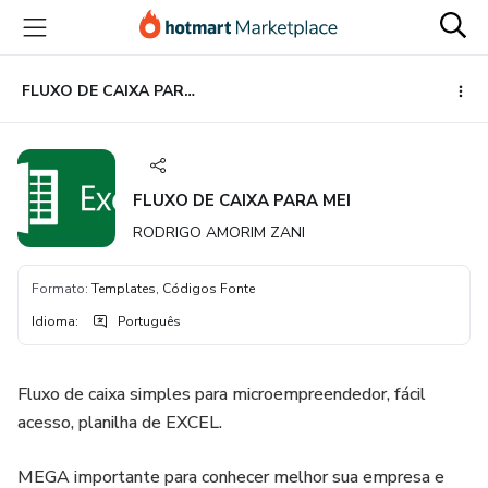
Ir
Ir
Ir
para
para
para
o
o
o
conteúdo
pagamento
rodapé
FLUXO DE CAIXA PARA MEI
principal
FLUXO DE CAIXA PARA MEI
RODRIGO AMORIM ZANI
Formato
:
Templates, Códigos Fonte
Idioma
:
Português
Fluxo de caixa simples para microempreendedor, fácil
acesso, planilha de EXCEL.
MEGA importante para conhecer melhor sua empresa e