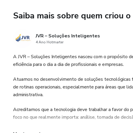
Saiba mais sobre quem criou o
JVR – Soluções Inteligentes
4 Ano Hotmarter
A JVR – Soluções Inteligentes nasceu com o propósito de 
eficiência para o dia a dia de profissionais e empresas.
Atuamos no desenvolvimento de soluções tecnológicas f
de rotinas operacionais, especialmente para áreas que l
administrativa.
Acreditamos que a tecnologia deve trabalhar a favor do pr
foco no que realmente importa: análise, tomada de decis
O FluxoNF é um exemplo dessa visão. Ele foi criado para a