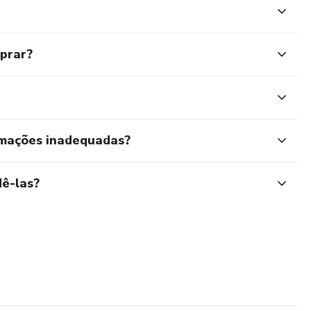
mprar?
rmações inadequadas?
ê-las?