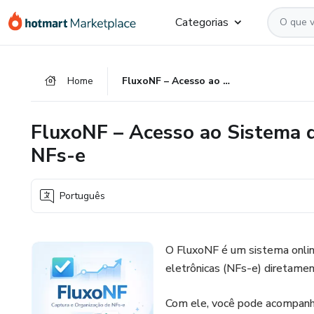
Ir
Ir
Ir
Categorias
para
para
para
o
o
o
conteúdo
pagamento
rodapé
Home
FluxoNF – Acesso ao Sistema de Captura e Organização de NFs-e
principal
FluxoNF – Acesso ao Sistema 
NFs-e
Português
O FluxoNF é um sistema online
eletrônicas (NFs-e) diretamen
Com ele, você pode acompanha