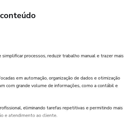
 conteúdo
simplificar processos, reduzir trabalho manual e trazer mais
ocadas em automação, organização de dados e otimização
idam com grande volume de informações, como a contábil e
ofissional, eliminando tarefas repetitivas e permitindo mais
ão e atendimento ao cliente.
judar contadores a capturar, organizar e centralizar Notas