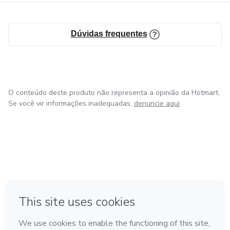
Forex muito mais acessível até mesmo para iniciantes.
Tudo explicado de forma simples, direta e prática, para que
Dúvidas frequentes
qualquer pessoa consiga entender e aplicar.
O conteúdo deste produto não representa a opinião da Hotmart.
Se você vir informações inadequadas,
denuncie aqui
em Bogotá
em Amsterdam
em Madrid
na Cidade do México
Feito com
❤
em Belo Horizonte