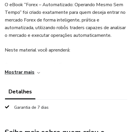
O eBook “Forex – Automatizado: Operando Mesmo Sem
Tempo” foi criado exatamente para quem deseja entrar no
mercado Forex de forma inteligente, prática e
automatizada, utilizando robôs traders capazes de analisar
o mercado e executar operações automaticamente.
Neste material você aprenderá:
Como funciona o mercado Forex
Mostrar mais
O que são robôs automatizados
Detalhes
Como configurar operações automáticas
Garantia de 7 dias
Como reduzir erros emocionais nas entradas
Gestão de risco para proteger seu capital