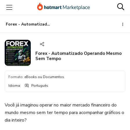
Ir
Ir
Ir
para
para
para
o
o
o
conteúdo
pagamento
rodapé
Forex - Automatizado Operando Mesmo Sem Tempo
principal
Forex - Automatizado Operando Mesmo
Sem Tempo
Formato
:
eBooks ou Documentos
Idioma
:
Português
Você já imaginou operar no maior mercado financeiro do
mundo mesmo sem ter tempo para acompanhar gráficos o
dia inteiro?