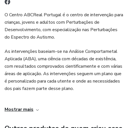
O Centro ABCReal Portugal é o centro de intervenção para
crianças, jovens e adultos com Perturbações de
Desenvolvimento, com especialização nas Perturbações
do Espectro do Autismo.
As intervenções baseiam-se na Análise Comportametal
Aplicada (ABA), uma ciência com décadas de existência,
com resultados comprovados cientificamente e com várias
áreas de aplicação. As intervenções seguem um plano que
é personalizado para cada utente e onde as necessidades
dos pais fazem parte desse plano.
Indivíduos que apresentem Perturbação do Espetro do
Mostrar mais
Autismo, Perturbações do Desenvolvimento, Problemas
Comportamentais ou Dificuldades de Aprendizagem,
podem beneficiar do domínio de estratégias de intervenção