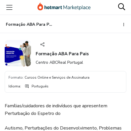
Ir
Ir
Ir
para
para
para
o
o
o
conteúdo
pagamento
rodapé
Formação ABA Para Pais
principal
Formação ABA Para Pais
Centro ABCReal Portugal
Formato
:
Cursos Online e Serviços de Assinatura
Idioma
:
Português
Famílias/cuidadores de indivíduos que apresentem
Perturbação do Espetro do
Autismo, Perturbações do Desenvolvimento, Problemas