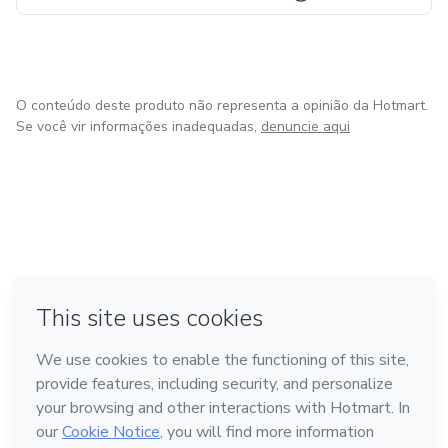
O conteúdo deste produto não representa a opinião da Hotmart.
Se você vir informações inadequadas,
denuncie aqui
em Amsterdam
em Madrid
em Bogotá
Feito com
❤
em Belo Horizonte
na Cidade do México
Conheça a Hotmart