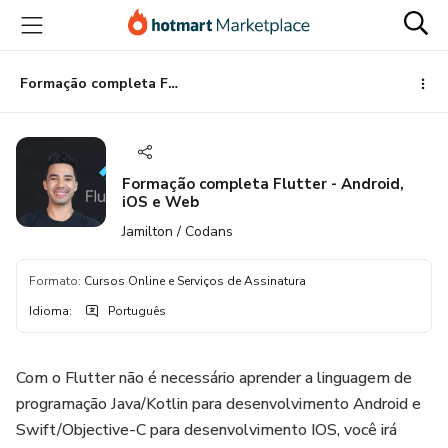
Ir
Ir
Ir
para
para
para
o
o
o
conteúdo
pagamento
rodapé
Formação completa Flutter - Android, iOS e Web
principal
Formação completa Flutter - Android,
iOS e Web
Jamilton / Codans
Formato
:
Cursos Online e Serviços de Assinatura
Idioma
:
Português
Com o Flutter não é necessário aprender a linguagem de
programação Java/Kotlin para desenvolvimento Android e
Swift/Objective-C para desenvolvimento IOS, você irá