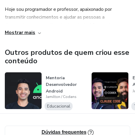
Hoje sou programador e professor, apaixonado por
transmitir conhecimentos e ajudar as pessoas a
desenvolverem o melhor de si, mais de 10 anos de
Mostrar mais
experiência como professor e desenvolvedor.
Ensinei Desenvolvimento Android para mais de 130 mil
Outros produtos de quem criou esse
alunos.
conteúdo
Mentoria
E
Desenvolvedor
A
Android
J
Jamilton / Codans
Educacional
Dúvidas frequentes