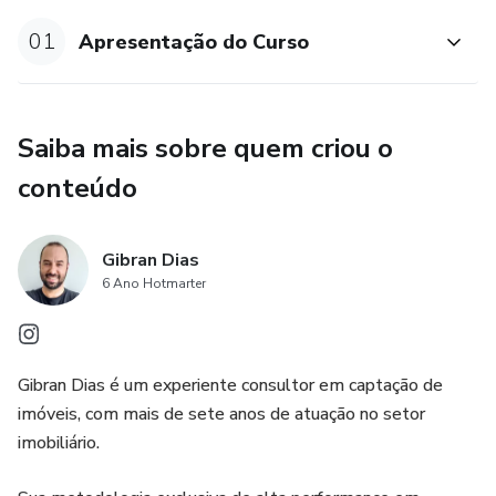
>Qualquer pessoa pode captar imóvel
01
Apresentação do Curso
>Não exige registro no CRECI
>Comissões altas na venda de imóveis
Saiba mais sobre quem criou o
conteúdo
>Mercado sólido que paga em dia
E não tem problema algum se você não é do mercado
Gibran Dias
imobiliário. Você irá aprender:
6 Ano Hotmarter
> Noções gerais do Mercado Imobiliário
> Locação
Gibran Dias é um experiente consultor em captação de
imóveis, com mais de sete anos de atuação no setor
> Vendas
imobiliário.
> Mercado da Captação