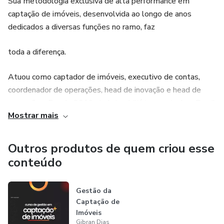
Sua metodologia exclusiva de alta performance em
captação de imóveis, desenvolvida ao longo de anos
> Captação de Imóveis
dedicados a diversas funções no ramo, faz
> Carreira na Captação
toda a diferença.
O conteúdo é extenso, rico e, acima de tudo, muito prático.
Atuou como captador de imóveis, executivo de contas,
Ao realizar este curso você estará pronto(a) para trabalhar
coordenador de operações, head de inovação e head de
em qualquer imobiliária - e olha, são quase 50 mil
operações. Desde 2019 ajuda imobiliárias em todo o Brasil
espalhadas pelo Brasil - um mercado enorme que carece
Mostrar mais
a prosperarem com captação.
de mão de obra.
A captação de imóveis abriu as portas da prosperidade
Outros produtos de quem criou esse
#BoraCaptar
para a minha vida.
conteúdo
Em 2017 eu caí de para-quedas no mercado imobiliário,
Gestão da
sendo um profissional totalmente novato, sem
Captação de
experiência, sem conhecimento algum.
Imóveis
Gibran Dias