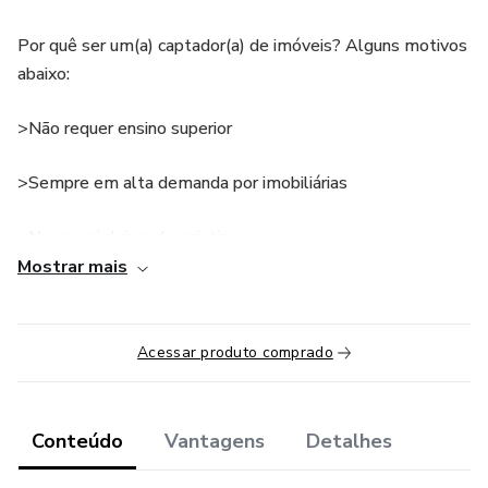
Por quê ser um(a) captador(a) de imóveis? Alguns motivos
abaixo:
>Não requer ensino superior
>Sempre em alta demanda por imobiliárias
>Nunca vai deixar de existir
Mostrar mais
>Faltam profissionais capacitados no país
>Boa remuneração
Acessar produto comprado
>Não há exigências técnicas
Conteúdo
Vantagens
Detalhes
>Apredizado rápido