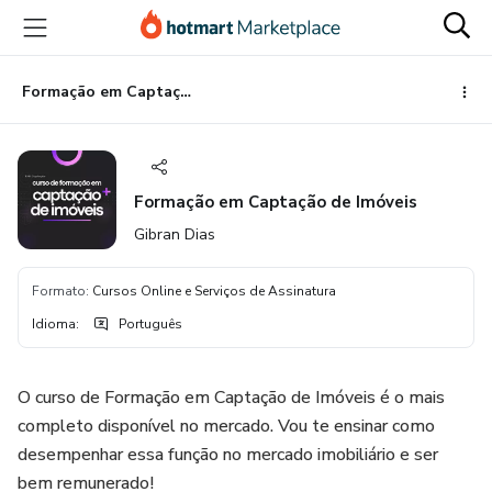
Ir
Ir
Ir
para
para
para
o
o
o
conteúdo
pagamento
rodapé
Formação em Captação de Imóveis
principal
Formação em Captação de Imóveis
Gibran Dias
Formato
:
Cursos Online e Serviços de Assinatura
Idioma
:
Português
O curso de Formação em Captação de Imóveis é o mais
completo disponível no mercado. Vou te ensinar como
desempenhar essa função no mercado imobiliário e ser
bem remunerado!