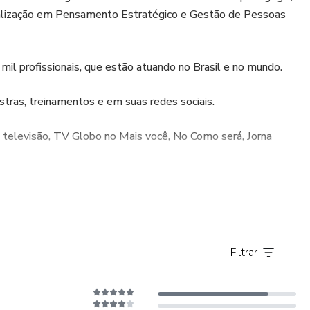
lização em Pensamento Estratégico e Gestão de Pessoas
mil profissionais, que estão atuando no Brasil e no mundo.
tras, treinamentos e em suas redes sociais.
e televisão, TV Globo no Mais você, No Como será, Jorna
erta”, “Influência Positiva”, “Impacto” e “Empreendedor do
Filtrar