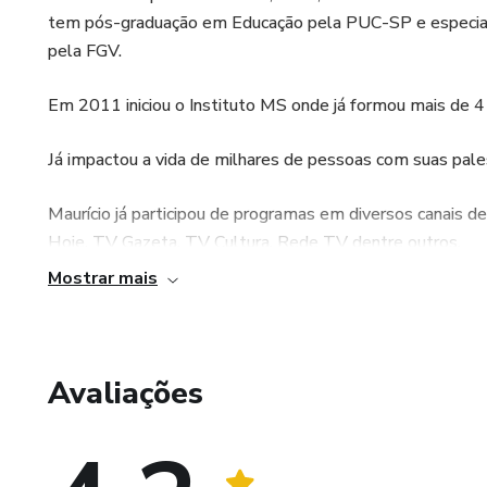
tem pós-graduação em Educação pela PUC-SP e especia
pela FGV.
Em 2011 iniciou o Instituto MS onde já formou mais de 4 
Já impactou a vida de milhares de pessoas com suas pales
Maurício já participou de programas em diversos canais d
Hoje. TV Gazeta, TV Cultura, Rede TV dentre outros.
Mostrar mais
Autor Best-Seller, Maurício escreveu os livros “Escolha C
Conhecimento”, com milhares de exemplares vendidos.
Avaliações