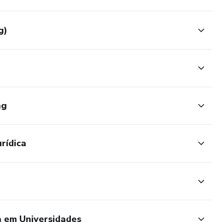
g)
ng
rídica
a em Universidades