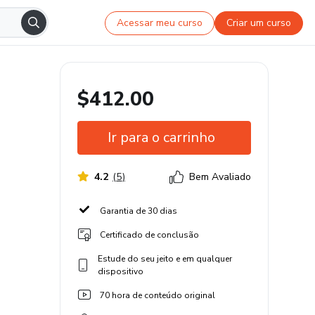
Acessar meu curso
Criar um curso
$412.00
Ir para o carrinho
4.2
(
5
)
Bem Avaliado
Garantia de 30 dias
Certificado de conclusão
Estude do seu jeito e em qualquer
dispositivo
70 hora de conteúdo original