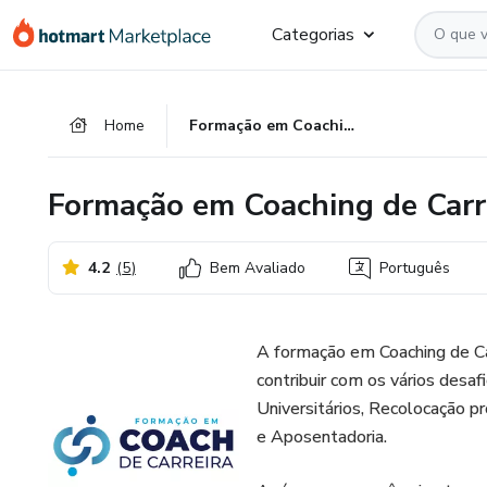
Ir
Ir
Ir
Categorias
para
para
para
o
o
o
conteúdo
pagamento
rodapé
Home
Formação em Coaching de Carreira
principal
Formação em Coaching de Carr
4.2
(
5
)
Bem Avaliado
Português
A formação em Coaching de Car
contribuir com os vários desafi
Universitários, Recolocação pr
e Aposentadoria.