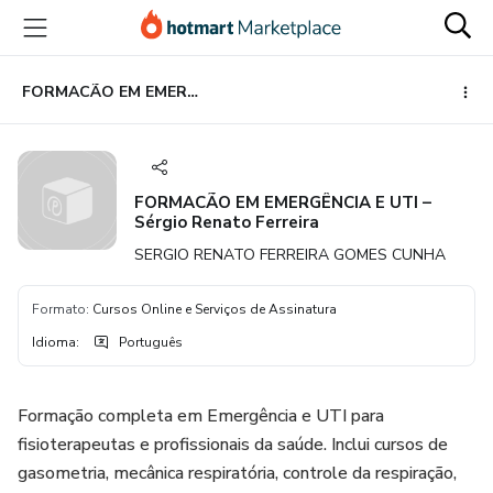
Ir
Ir
Ir
para
para
para
o
o
o
conteúdo
pagamento
rodapé
FORMACÃO EM EMERGÊNCIA E UTI – Sérgio Renato Ferreira
principal
FORMACÃO EM EMERGÊNCIA E UTI –
Sérgio Renato Ferreira
SERGIO RENATO FERREIRA GOMES CUNHA
Formato
:
Cursos Online e Serviços de Assinatura
Idioma
:
Português
Formação completa em Emergência e UTI para
fisioterapeutas e profissionais da saúde. Inclui cursos de
gasometria, mecânica respiratória, controle da respiração,