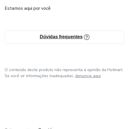
Estamos aqui por você
Dúvidas frequentes
O conteúdo deste produto não representa a opinião da Hotmart.
Se você vir informações inadequadas,
denuncie aqui
em Amsterdam
em Madrid