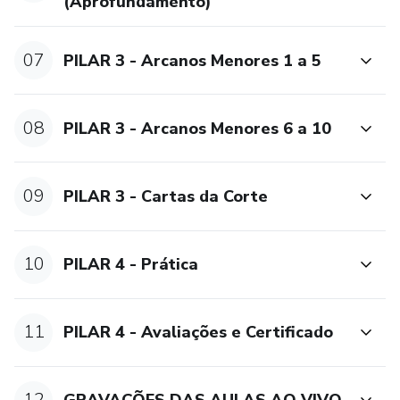
(Aprofundamento)
cartas pela primeira vez ou, ainda, aprimorando a sua
técnica através de um NOVO PARADIGMA que vou lhe
07
PILAR 3 - Arcanos Menores 1 a 5
ensinar sobre leituras e perguntas ao Tarô
08
PILAR 3 - Arcanos Menores 6 a 10
09
PILAR 3 - Cartas da Corte
10
PILAR 4 - Prática
11
PILAR 4 - Avaliações e Certificado
12