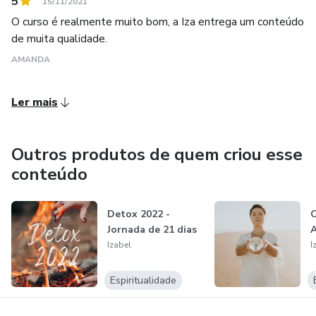
5
15/11/2021
O curso é realmente muito bom, a Iza entrega um conteúdo
de muita qualidade.
AMANDA
Ler mais
Outros produtos de quem criou esse
conteúdo
Detox 2022 -
Jornada de 21 dias
Izabel
I
Espiritualidade