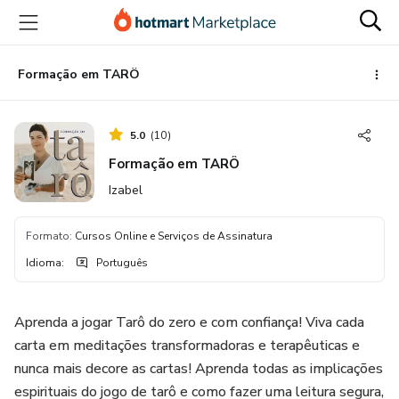
Ir
Ir
Ir
para
para
para
o
o
o
conteúdo
pagamento
rodapé
Formação em TARÔ
principal
5.0
(
10
)
Formação em TARÔ
Izabel
Formato
:
Cursos Online e Serviços de Assinatura
Idioma
:
Português
Aprenda a jogar Tarô do zero e com confiança! Viva cada
carta em meditações transformadoras e terapêuticas e
nunca mais decore as cartas! Aprenda todas as implicações
espirituais do jogo de tarô e como fazer uma leitura segura,