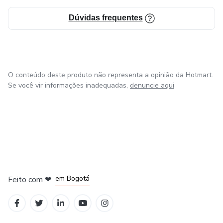
Dúvidas frequentes
O conteúdo deste produto não representa a opinião da Hotmart.
Se você vir informações inadequadas,
denuncie aqui
em Amsterdam
em Madrid
em Bogotá
Feito com
❤
em Belo Horizonte
na Cidade do México