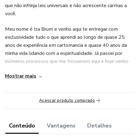
que não infrinja leis universais e não acrescente carmas a
você.
Meu nome é Iza Brum e venho aqui te entregar com
exclusividade tudo o que aprendi ao longo de quase 25
anos de experiência em cartomancia e quase 40 anos da
minha vida lidando com a espiritualidade. Já passei por
inúmeros processos que me trouxeram aqui e hoje venho
dividir esse saber ancestral divino com você.
Mostrar mais
Eu venho propor uma transformação interna, uma busca
pelo teu poder pessoal e tomada de consciência através
Acessar produto comprado
do tarô.
Muito mais do que saber o significado de cada carta, eu vou
te ensinar o bê-a-bá das energias e espiritualidade
Conteúdo
Vantagens
Detalhes
envolvida na prática de leituras de tarô de forma simples,