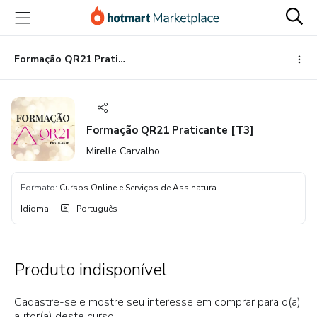
Ir
Ir
Ir
para
para
para
o
o
o
conteúdo
pagamento
rodapé
Formação QR21 Praticante [T3]
principal
Formação QR21 Praticante [T3]
Mirelle Carvalho
Formato
:
Cursos Online e Serviços de Assinatura
Idioma
:
Português
Produto indisponível
Cadastre-se e mostre seu interesse em comprar para o(a)
autor(a) deste curso!