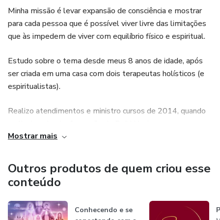
Minha missão é levar expansão de consciência e mostrar
Você só precisa de uma que funcione de verdade.
para cada pessoa que é possível viver livre das limitações
que às impedem de viver com equilíbrio físico e espiritual.
Comece agora sua jornada com a QR21 e torne-se
referência em resultados.
Estudo sobre o tema desde meus 8 anos de idade, após
ser criada em uma casa com dois terapeutas holísticos (e
espiritualistas).
Realizo atendimentos e ministro cursos de 2014, quando
realizei a primeira formação de Reiki Usui para meus
Mostrar mais
alunos.
Em 2021, canalizei a técnica QR21 e em 2022 a Mesa
Outros produtos de quem criou esse
QR21.
conteúdo
Conhecendo e se
P