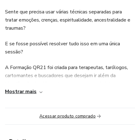
Sente que precisa usar várias técnicas separadas para
tratar emoções, crenças, espiritualidade, ancestralidade e
traumas?
E se fosse possível resolver tudo isso em uma única
sessão?
A Formação QR21 foi criada para terapeutas, tarólogos,
cartomantes e buscadores que desejam ir além da
identificação dos bloqueios e acessar a verdadeira cura na
Mostrar mais
origem.
Com a QR21, você aprende a usar uma única ferramenta
para tratar:
Acessar produto comprado
Emoções profundas e travas inconscientes