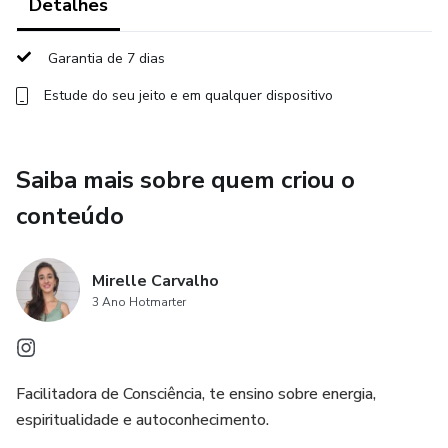
Detalhes
Repetições familiares e ancestrais
Garantia de 7 dias
Crenças limitantes e padrões de escassez
Estude do seu jeito e em qualquer dispositivo
Conflitos espirituais, energéticos e relacionamentos
Bloqueios que impedem o crescimento pessoal,
Saiba mais sobre quem criou o
profissional e financeiro
conteúdo
Tudo de forma prática, segura, rápida e com total suporte.
Mirelle Carvalho
Além da técnica, você recebe acesso ao bônus Terapeuta
3 Ano Hotmarter
Evoluto, um programa que te ensina a prosperar como
terapeuta, valorizando seu trabalho e criando um negócio
de verdade com sua missão.
Facilitadora de Consciência, te ensino sobre energia,
espiritualidade e autoconhecimento.
Você não precisa dominar mil técnicas.