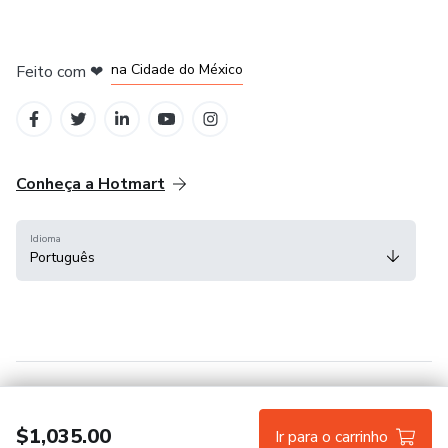
em Bogotá
em Amsterdam
em Madrid
na Cidade do México
Feito com
❤
em Belo Horizonte
Conheça a Hotmart
Idioma
Português
Central de ajuda
Termos
Privacidade
Cookies
$1,035.00
Ir para o carrinho