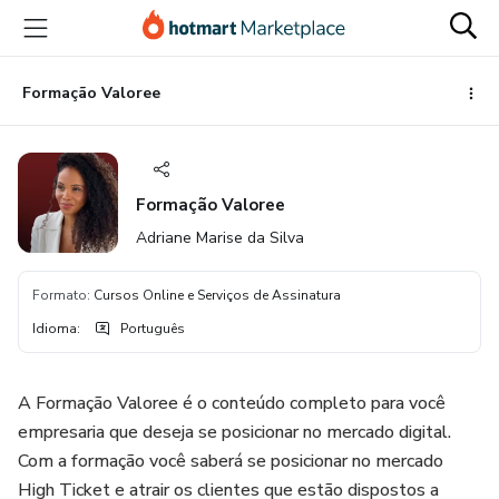
Ir
Ir
Ir
para
para
para
o
o
o
conteúdo
pagamento
rodapé
Formação Valoree
principal
Formação Valoree
Adriane Marise da Silva
Formato
:
Cursos Online e Serviços de Assinatura
Idioma
:
Português
A Formação Valoree é o conteúdo completo para você
empresaria que deseja se posicionar no mercado digital.
Com a formação você saberá se posicionar no mercado
High Ticket e atrair os clientes que estão dispostos a