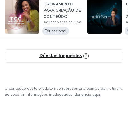
TREINAMENTO
PARA CRIAÇÃO DE
CONTEÚDO
Adriane Marise da Silva
A
Educacional
Dúvidas frequentes
O conteúdo deste produto não representa a opinião da Hotmart.
Se você vir informações inadequadas,
denuncie aqui