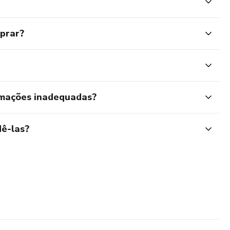
mprar?
rmações inadequadas?
ê-las?