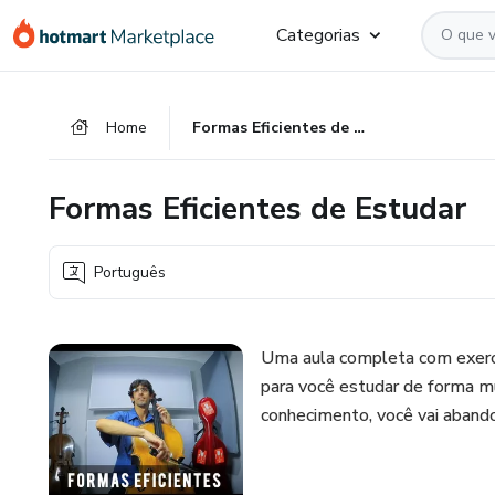
Ir
Ir
Ir
Categorias
para
para
para
o
o
o
conteúdo
pagamento
rodapé
Home
Formas Eficientes de Estudar
principal
Formas Eficientes de Estudar
Português
Uma aula completa com exercíc
para você estudar de forma mu
conhecimento, você vai abando