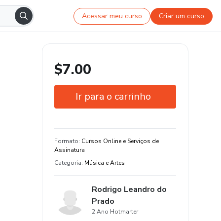
Acessar meu curso
Criar um curso
$7.00
Ir para o carrinho
Garantia de 7 dias
Estude do seu jeito e em qualquer
Formato
:
Cursos Online e Serviços de
dispositivo
Assinatura
Categoria
:
Música e Artes
Rodrigo Leandro do
Prado
2 Ano Hotmarter