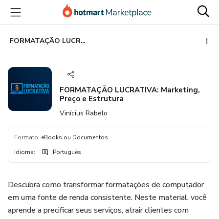
Ir
Ir
Ir
para
para
para
o
o
o
conteúdo
pagamento
rodapé
FORMATAÇÃO LUCRATIVA: Marketing, Preço e Estrutura
principal
FORMATAÇÃO LUCRATIVA: Marketing,
Preço e Estrutura
Vinícius Rabelo
Formato
:
eBooks ou Documentos
Idioma
:
Português
Descubra como transformar formatações de computador
em uma fonte de renda consistente. Neste material, você
aprende a precificar seus serviços, atrair clientes com