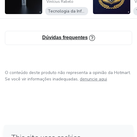
Vinícius Rabelo
V
Tecnologia da Informação
Dúvidas frequentes
O conteúdo deste produto não representa a opinião da Hotmart.
Se você vir informações inadequadas,
denuncie aqui
em Bogotá
em Amsterdam
em Madrid
na Cidade do México