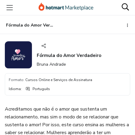
Ir
Ir
Ir
para
para
para
o
o
o
conteúdo
pagamento
rodapé
Fórmula do Amor Verdadeiro
principal
Fórmula do Amor Verdadeiro
Bruna Andrade
Formato
:
Cursos Online e Serviços de Assinatura
Idioma
:
Português
Acreditamos que não é o amor que sustenta um
relacionamento, mas sim o modo de se relacionar que
sustenta o amor! Por isso, este curso ensina as mulheres a
saber se relacionar. Mulheres aprenderão a ter um