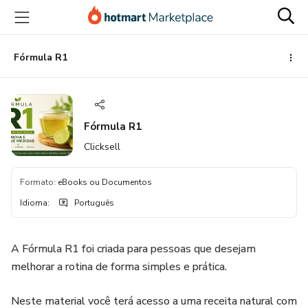
Ir
Ir
Ir
para
para
para
o
o
o
conteúdo
pagamento
rodapé
Fórmula R1
principal
Fórmula R1
Clicksell
Formato
:
eBooks ou Documentos
Idioma
:
Português
A Fórmula R1 foi criada para pessoas que desejam
melhorar a rotina de forma simples e prática.
Neste material você terá acesso a uma receita natural com