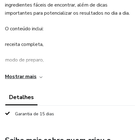
ingredientes fáceis de encontrar, além de dicas
importantes para potencializar os resultados no dia a dia.
O conteúdo inclui:
receita completa,
modo de preparo,
como usar corretamente,
Mostrar mais
hábitos que ajudam,
Detalhes
o que evitar,
Garantia de 15 dias
dicas simples para rotina.
Tudo explicado de forma prática e fácil de seguir.