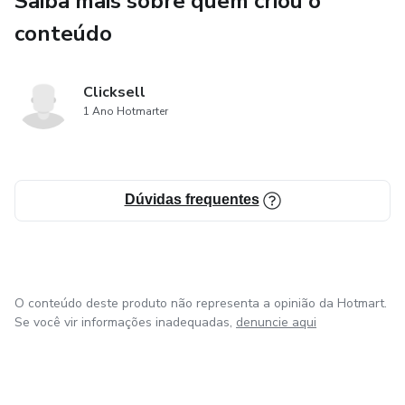
Saiba mais sobre quem criou o
conteúdo
Produto digital com acesso imediato.
Clicksell
1 Ano Hotmarter
Dúvidas frequentes
O conteúdo deste produto não representa a opinião da Hotmart.
Se você vir informações inadequadas,
denuncie aqui